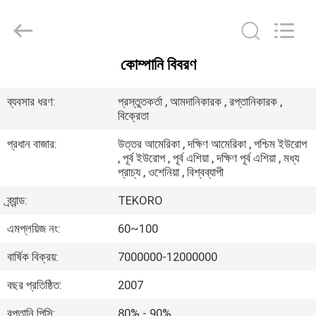
CAR
CARE
INDUSTRY
CO.,
LTD..
All
কোম্পানি বিবরণ
Rights
বাড়ি
Reserved.
ব্যবসার ধরণ:
প্রস্তুতকর্তা , আমদানিকারক , রপ্তানিকারক ,
বিক্রেতা
পণ্য
প্রধান বাজার:
উত্তর আমেরিকা , দক্ষিণ আমেরিকা , পশ্চিম ইউরোপ
, পূর্ব ইউরোপ , পূর্ব এশিয়া , দক্ষিণ পূর্ব এশিয়া , মধ্য
আমাদের
প্রাচ্য , ওশেনিয়া , বিশ্বব্যাপী
সম্পর্কে
ব্র্যান্ড:
TEKORO
এমপ্লয়িজ নং:
60~100
কারখানা
বার্ষিক বিক্রয়:
7000000-12000000
পরিদর্শন
বছর প্রতিষ্ঠিত:
2007
গুণমান
রপ্তানি পিসি:
80% - 90%