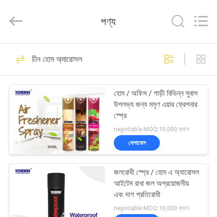
CAR
CARE
INDUSTRY
পণ্য
CO.,
LTD..
All
Rights
বাড়ি
Reserved.
57
চীন হোম অ্যারোসল
অ্যারোসল স্প্রে পেইন্ট
পণ্য
হোম / অফিস / গাড়ী বিভিন্ন সুবাস
উপলভ্য জন্য মসৃণ এয়ার ফ্রেশনার
আমাদের
স্প্রে
সম্পর্কে
negotiable MOQ:10,000 ক্যান
যোগাযোগ
29
কারখানা
জলরোধী স্প্রে / হোম এ অ্যারোসল
পরিদর্শন
স্প্রে পেইন্ট চিহ্নিত
আইটেম রাখা জল অপ্রয়োজনীয়
এবং দাগ প্রতিরোধী
গুণমান
negotiable MOQ:10,000 ক্যান