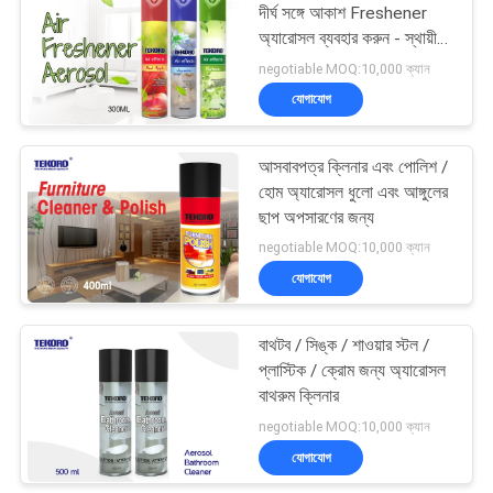
দীর্ঘ সঙ্গে আকাশ Freshener
অ্যারোসল ব্যবহার করুন - স্থায়ী
8
সুবাস
negotiable MOQ:10,000 ক্যান
অ্যারোসল ইলেকট্রনিক্স
যোগাযোগ
ক্লিনার
আসবাবপত্র ক্লিনার এবং পোলিশ /
হোম অ্যারোসল ধুলো এবং আঙ্গুলের
ছাপ অপসারণের জন্য
negotiable MOQ:10,000 ক্যান
যোগাযোগ
45
বাথটব / সিঙ্ক / শাওয়ার স্টল /
হোম অ্যারোসল
প্লাস্টিক / ক্রোম জন্য অ্যারোসল
বাথরুম ক্লিনার
negotiable MOQ:10,000 ক্যান
যোগাযোগ