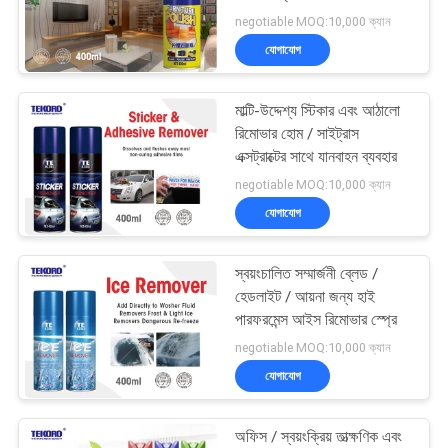
negotiable MOQ:10,000 ক্যান
সাইট
যোগাযোগ
25
ম্যাপ
মাল্টি-উদ্দেশ্য স্টিকার এবং আঠালো
গাড়ী কেয়ার স্প্রে
রিমোভার হোম / সাইট্রাস
গোপনীয়তা
এক্সট্রাক্টের সাথে যানবাহন ব্যবহার
নীতি
negotiable MOQ:10,000 ক্যান
যোগাযোগ
স্বয়ংচালিত সম্মার্জনী ব্লেড /
23
হেডলাইট / আয়না জন্য হাই
পারফরমেন্স আইস রিমোভার স্প্রে
স্প্রে চর্বি লাগানো লুব্রিকেন্ট
negotiable MOQ:10,000 ক্যান
যোগাযোগ
অফিস / স্বয়ংক্রিয় তাত্ক্ষণিক এবং