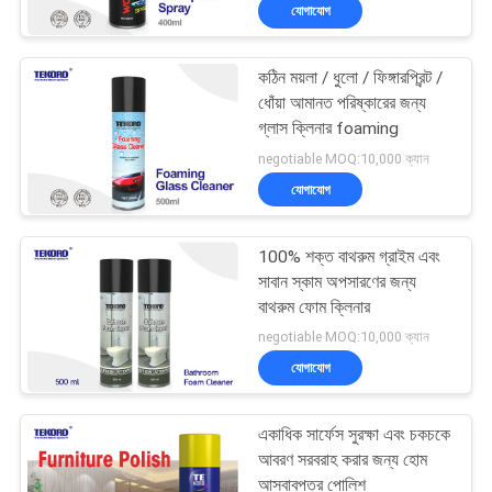
যোগাযোগ
নিয়ন্ত্রণ
কঠিন ময়লা / ধুলো / ফিঙ্গারপ্রিন্ট /
আমাদের
9
ধোঁয়া আমানত পরিষ্কারের জন্য
সাথে
গ্লাস ক্লিনার foaming
গ্রাফিতি স্প্রে পেইন্ট
negotiable MOQ:10,000 ক্যান
যোগাযোগ
যোগাযোগ
করুন
100% শক্ত বাথরুম গ্রাইম এবং
খবর
সাবান স্কাম অপসারণের জন্য
বাথরুম ফোম ক্লিনার
30
negotiable MOQ:10,000 ক্যান
একটি
যোগাযোগ
উদ্ধৃতি
মোটরগাড়ি স্প্রে ক্লিনার
অনুরোধ
একাধিক সার্ফেস সুরক্ষা এবং চকচকে
আবরণ সরবরাহ করার জন্য হোম
করুন
আসবাবপত্র পোলিশ