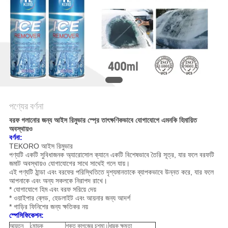
সাইট
ম্যাপ
গোপনীয়তা
নীতি
পণ্যের বর্ণনা
বরফ গলানোর জন্য আইস রিমুভার স্প্রে তাৎক্ষণিকভাবে যোগাযোগে এমনকি হিমায়িত
অবস্থায়ও
বর্ণনা:
TEKORO আইস রিমুভার
পণ্যটি একটি সুবিধাজনক অ্যারোসোল ক্যানে একটি বিশেষভাবে তৈরি সূত্র, যার ফলে বরফটি
জমাট অবস্থায়ও যোগাযোগের সাথে সাথেই গলে যায়।
এই পণ্যটি ঠান্ডা এবং বরফের পরিস্থিতিতে দৃশ্যমানতাকে ব্যাপকভাবে উন্নত করে, যার ফলে
আপনাকে এবং অন্য সকলকে নিরাপদ রাখে।
* যোগাযোগে হিম এবং বরফ সরিয়ে দেয়
* ওয়াইপার ব্লেড, হেডলাইট এবং আয়নার জন্য আদর্শ
* গাড়ির ফিনিশের জন্য ক্ষতিকর নয়
স্পেসিফিকেশন:
আয়তন
মোড়ক
শক্ত কাগজের চশমা।
ধারক ক্ষমতা