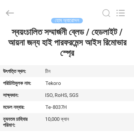
CAR
CARE
INDUSTRY
CO.,
LTD..
হোম অ্যারোসল
All
Rights
স্বয়ংচালিত সম্মার্জনী ব্লেড / হেডলাইট /
বাড়ি
Reserved.
আয়না জন্য হাই পারফরমেন্স আইস রিমোভার
পণ্য
স্প্রে
আমাদের
উৎপত্তি স্থল:
চীন
সম্পর্কে
পরিচিতিমুলক নাম:
Tekoro
সাক্ষ্যদান:
ISO, RoHS, SGS
কারখানা
মডেল নম্বার:
Te-8037H
পরিদর্শন
ন্যূনতম চাহিদার
10,000 ক্যান
পরিমাণ:
গুণমান