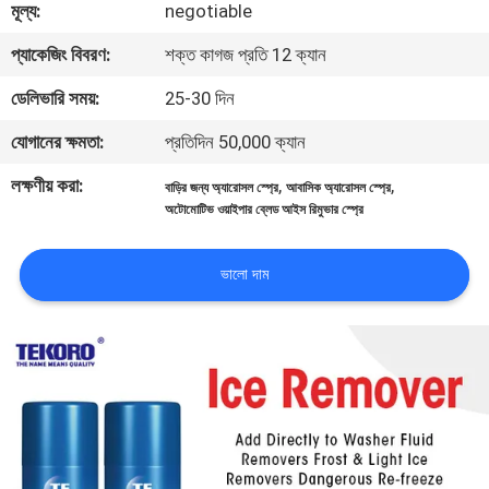
মূল্য:
negotiable
নিয়ন্ত্রণ
প্যাকেজিং বিবরণ:
শক্ত কাগজ প্রতি 12 ক্যান
আমাদের
ডেলিভারি সময়:
25-30 দিন
সাথে
যোগানের ক্ষমতা:
প্রতিদিন 50,000 ক্যান
যোগাযোগ
লক্ষণীয় করা:
,
,
বাড়ির জন্য অ্যারোসল স্প্রে
আবাসিক অ্যারোসল স্প্রে
করুন
অটোমোটিভ ওয়াইপার ব্লেড আইস রিমুভার স্প্রে
খবর
ভালো দাম
একটি
উদ্ধৃতি
অনুরোধ
করুন