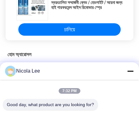
স্বয়ংচালিত সম্মার্জনী ব্লেড / হেডলাইট / আয়না জন্য
হাই পারফরমেন্স আইস রিমোভার স্প্রে
চালিয়ে
হোম অ্যারোসল
হোম / অফিস / গাড়ী বিভিন্ন সুবাস উপলভ্য জন্য মসৃণ এয়ার ফ্রেশনার স্প্রে
Nicola Lee
জলরোধী স্প্রে / হোম এ অ্যারোসল আইটেম রাখা জল অপ্রয়োজনীয় এবং দাগ প্রতিরোধী
7:32 PM
কঠিন ময়লা / ধুলো / ফিঙ্গারপ্রিন্ট / ধোঁয়া আমানত পরিষ্কারের জন্য গ্লাস ক্লিনার
foaming
Good day, what product are you looking for?
সব
অ্যারোসল স্প্রে পেইন্ট
স্প্রে পেইন্ট চিহ্নিত