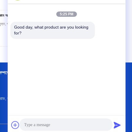
5:25 PM
কোন অবশিষ্টাংশ পাতা
যোগাযোগ
রতা মুক্ত, পাতা কোন অবশিষ্টাংশ সরবরাহ করে বর্ণনাঃ TEKORO এয়ার
Good day, what product are you looking 
for?
্পর্কে
কারখানা ভ্রমণ
পরিচিতি
সাইট ম্যাপ
গে রাড, জাইহুইউ টাউন, হেশান, জিয়াংম্যান, গুয়াংডং প্রদেশ,
চীন
nicola@tekoro.com