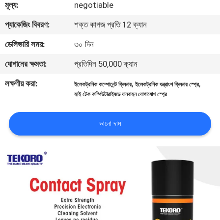
মূল্য:
negotiable
নিয়ন্ত্রণ
প্যাকেজিং বিবরণ:
শক্ত কাগজ প্রতি 12 ক্যান
আমাদের
ডেলিভারি সময়:
৩০ দিন
সাথে
যোগানের ক্ষমতা:
প্রতিদিন 50,000 ক্যান
যোগাযোগ
লক্ষণীয় করা:
,
,
ইলেকট্রনিক কম্পোনেন্ট ক্লিনার
ইলেকট্রনিক যন্ত্রাংশ ক্লিনার স্প্রে
করুন
হাই টেক কম্পিউটারাইজড যানবাহন যোগাযোগ স্প্রে
খবর
ভালো দাম
একটি
উদ্ধৃতি
অনুরোধ
করুন