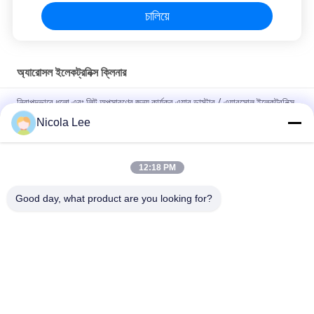
চালিয়ে
অ্যারোসল ইলেকট্রনিক্স ক্লিনার
নিরাপদভাবে ধুলো এবং লিন্ট অপসারণের জন্য কার্যকর এয়ার ডাস্টার / এয়ারসোল ইলেকট্রনিক্স
ক্লিনার
Nicola Lee
152A ডাস্টার & লিন্ট রিমোভার সূক্ষ্ম সূক্ষ্ম যন্ত্রপাতি এবং হার্ড টু টু অ্যাক্সেস এলাকায়
12:18 PM
হাই টেক বৈদ্যুতিন / কম্পিউটারাইজড যানবাহন অপসারণের জন্য দ্রুত শুকনো যোগাযোগ
স্প্রে
Good day, what product are you looking for?
সব
অ্যারোসল স্প্রে পেইন্ট
স্প্রে পেইন্ট চিহ্নিত