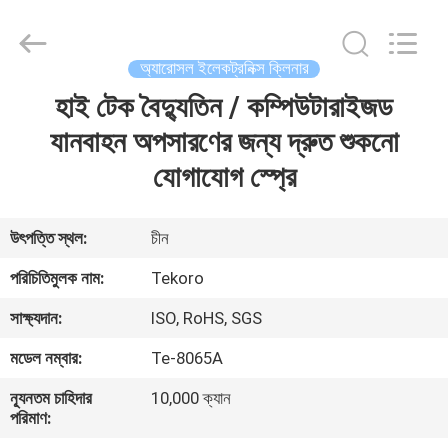
CAR
CARE
INDUSTRY
CO.,
LTD..
অ্যারোসল ইলেকট্রনিক্স ক্লিনার
All
Rights
হাই টেক বৈদ্যুতিন / কম্পিউটারাইজড
বাড়ি
Reserved.
যানবাহন অপসারণের জন্য দ্রুত শুকনো
পণ্য
যোগাযোগ স্প্রে
আমাদের
উৎপত্তি স্থল:
চীন
সম্পর্কে
পরিচিতিমুলক নাম:
Tekoro
সাক্ষ্যদান:
ISO, RoHS, SGS
কারখানা
মডেল নম্বার:
Te-8065A
পরিদর্শন
ন্যূনতম চাহিদার
10,000 ক্যান
পরিমাণ:
গুণমান