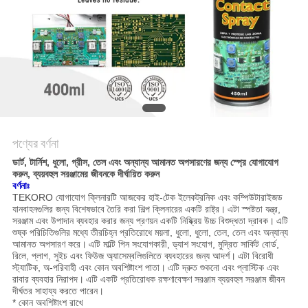
সাইট
ম্যাপ
গোপনীয়তা
নীতি
পণ্যের বর্ণনা
ডার্ট, টার্নিশ, ধুলো, গ্রীস, তেল এবং অন্যান্য আমানত অপসারণের জন্য স্প্রে যোগাযোগ
করুন, ব্যয়বহুল সরঞ্জামের জীবনকে দীর্ঘায়িত করুন
বর্ণনাঃ
TEKORO যোগাযোগ ক্লিনারটি আজকের হাই-টেক ইলেকট্রনিক এবং কম্পিউটারাইজড
যানবাহনগুলির জন্য বিশেষভাবে তৈরি করা শিল্প ক্লিনারের একটি রাষ্ট্র।
এটা স্পষ্টতা যন্ত্র,
সরঞ্জাম এবং উপাদান ব্যবহার করার জন্য প্রণয়ন একটি নিষ্ক্রিয় উচ্চ বিশুদ্ধতা দ্রাবক।
এটি
শুষ্ক পরিচিতিগুলির মধ্যে তীরচিহ্ন প্রতিরোধে ময়লা, ধুলো, ধুলো, তেল, তেল এবং অন্যান্য
আমানত অপসারণ করে।
এটি মাল্টি পিন সংযোগকারী, ড্যাশ সংযোগ, মুদ্রিত সার্কিট বোর্ড,
রিলে, প্লাগ, সুইচ এবং ফিউজ অ্যাসেম্বলিগুলিতে ব্যবহারের জন্য আদর্শ।
এটা বিরোধী
স্ট্যাটিক, অ-পরিবাহী এবং কোন অবশিষ্টাংশ পাতা।
এটি দ্রুত শুকনো এবং প্লাস্টিক এবং
রাবার ব্যবহার নিরাপদ।
এটি একটি প্রতিরোধক রক্ষণাবেক্ষণ সরঞ্জাম ব্যয়বহুল সরঞ্জাম জীবন
দীর্ঘতর সাহায্য করতে পারেন।
* কোন অবশিষ্টাংশ রাখে