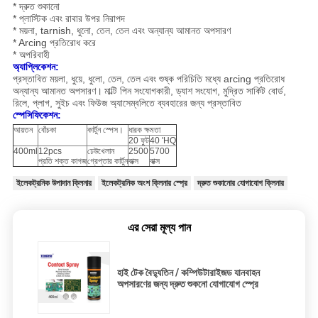
* দ্রুত শুকানো
* প্লাস্টিক এবং রাবার উপর নিরাপদ
* ময়লা, tarnish, ধুলো, তেল, তেল এবং অন্যান্য আমানত অপসারণ
* Arcing প্রতিরোধ করে
* অপরিবাহী
অ্যাপ্লিকেশন:
প্রস্তাবিত ময়লা, ধুয়ে, ধুলো, তেল, তেল এবং শুষ্ক পরিচিতি মধ্যে arcing প্রতিরোধ
অন্যান্য আমানত অপসারণ।
মাল্টি পিন সংযোগকারী, ড্যাশ সংযোগ, মুদ্রিত সার্কিট বোর্ড,
রিলে, প্লাগ, সুইচ এবং ফিউজ অ্যাসেম্বলিতে ব্যবহারের জন্য প্রস্তাবিত
স্পেসিফিকেশন:
আয়তন
বোঁচকা
কার্টুন স্পেস।
ধারক ক্ষমতা
20 ফুট
40 'HQ
400ml
12pcs
ঢেউখেলান
2500
5700
প্রতি শক্ত কাগজ
গ্রেপ্তার কার্টুন
বাক্স
বাক্স
ইলেকট্রনিক উপাদান ক্লিনার
ইলেকট্রনিক অংশ ক্লিনার স্প্রে
দ্রুত শুকানোর যোগাযোগ ক্লিনার
এর সেরা মূল্য পান
হাই টেক বৈদ্যুতিন / কম্পিউটারাইজড যানবাহন
অপসারণের জন্য দ্রুত শুকনো যোগাযোগ স্প্রে