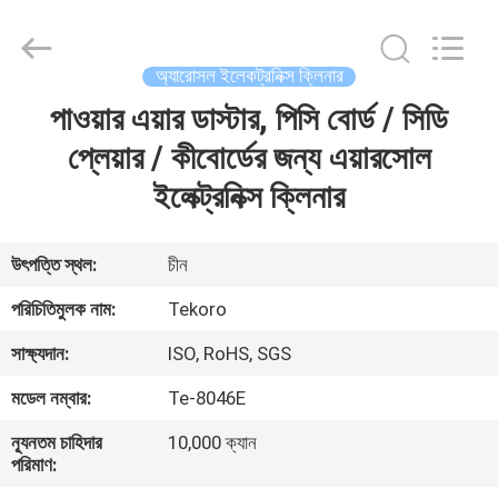
CAR
CARE
INDUSTRY
CO.,
LTD..
অ্যারোসল ইলেকট্রনিক্স ক্লিনার
All
Rights
পাওয়ার এয়ার ডাস্টার, পিসি বোর্ড / সিডি
বাড়ি
Reserved.
প্লেয়ার / কীবোর্ডের জন্য এয়ারসোল
পণ্য
ইলেক্ট্রনিক্স ক্লিনার
আমাদের
উৎপত্তি স্থল:
চীন
সম্পর্কে
পরিচিতিমুলক নাম:
Tekoro
সাক্ষ্যদান:
ISO, RoHS, SGS
কারখানা
মডেল নম্বার:
Te-8046E
পরিদর্শন
ন্যূনতম চাহিদার
10,000 ক্যান
পরিমাণ:
গুণমান