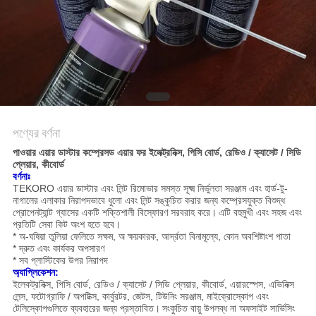
সাইট
ম্যাপ
গোপনীয়তা
নীতি
পণ্যের বর্ণনা
পাওয়ার এয়ার ডাস্টার কম্প্রেসড এয়ার ফর ইলেক্ট্রনিক্স, পিসি বোর্ড, রেডিও / ক্যাসেট / সিডি
প্লেয়ার, কীবোর্ড
বর্ণনাঃ
TEKORO এয়ার ডাস্টার এবং লিন্ট রিমোভার সমস্ত সূক্ষ্ম নির্ভুলতা সরঞ্জাম এবং হার্ড-টু-
নাগালের এলাকার নিরাপদভাবে ধুলো এবং লিন্ট সঙ্কুচিত করার জন্য কম্প্রেসযুক্ত বিশুদ্ধ
প্রোপেনট্যান্ট গ্যাসের একটি শক্তিশালী বিস্ফোরণ সরবরাহ করে।
এটি বহুমুখী এবং সহজ এবং
প্রতিটি সেবা কিট অংশ হতে হবে।
* অ-ঘষিয়া তুলিয়া ফেলিতে সক্ষম, অ ক্ষয়কারক, আর্দ্রতা বিনামূল্যে, কোন অবশিষ্টাংশ পাতা
* দ্রুত এবং কার্যকর অপসারণ
* সব প্লাস্টিকের উপর নিরাপদ
অ্যাপ্লিকেশন:
ইলেকট্রনিক্স, পিসি বোর্ড, রেডিও / ক্যাসেট / সিডি প্লেয়ার, কীবোর্ড, এয়ারস্পেস, এভিনিক্স
লেন্স, ফটোগ্রাফি / অপটিক্স, কার্বুরটর, জেটস, টিউনিং সরঞ্জাম, মাইক্রোস্কোপ এবং
টেলিস্কোপগুলিতে ব্যবহারের জন্য প্রস্তাবিত।
সংকুচিত বায়ু উপলব্ধ না অফসাইট সার্ভিসিং