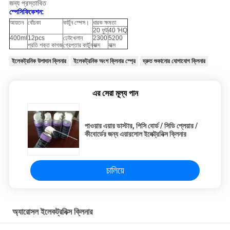
জন্য প্রস্তাবিত
স্পেসিফিকেশন:
আয়তন
বোঁচকা
কার্টুন স্পেস।
ধারক ক্ষমতা
20 ফুট
40 'HQ
400ml
12pcs
ঢেউখেলান
2300
5200
প্রতি শক্ত কাগজ
গ্রেপ্তার কার্টুন
বাক্স
বাক্স
ইলেকট্রনিক উপাদান ক্লিনার
ইলেকট্রনিক অংশ ক্লিনার স্প্রে
দ্রুত শুকানোর যোগাযোগ ক্লিনার
এর সেরা মূল্য পান
পাওয়ার এয়ার ডাস্টার, পিসি বোর্ড / সিডি প্লেয়ার /
কীবোর্ডের জন্য এয়ারসোল ইলেক্ট্রনিক্স ক্লিনার
চালিয়ে
অ্যারোসল ইলেকট্রনিক্স ক্লিনার