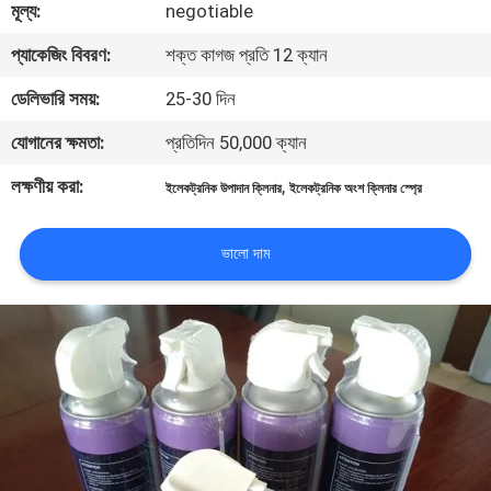
মূল্য:
negotiable
নিয়ন্ত্রণ
প্যাকেজিং বিবরণ:
শক্ত কাগজ প্রতি 12 ক্যান
আমাদের
ডেলিভারি সময়:
25-30 দিন
সাথে
যোগানের ক্ষমতা:
প্রতিদিন 50,000 ক্যান
যোগাযোগ
লক্ষণীয় করা:
,
ইলেকট্রনিক উপাদান ক্লিনার
ইলেকট্রনিক অংশ ক্লিনার স্প্রে
করুন
ভালো দাম
খবর
একটি
উদ্ধৃতি
অনুরোধ
করুন