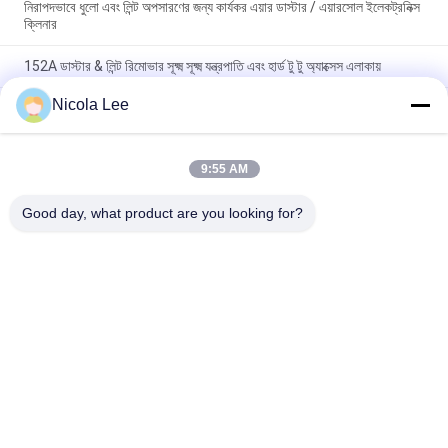
নিরাপদভাবে ধুলো এবং লিন্ট অপসারণের জন্য কার্যকর এয়ার ডাস্টার / এয়ারসোল ইলেকট্রনিক্স
ক্লিনার
152A ডাস্টার & লিন্ট রিমোভার সূক্ষ্ম সূক্ষ্ম যন্ত্রপাতি এবং হার্ড টু টু অ্যাক্সেস এলাকায়
Nicola Lee
হাই টেক বৈদ্যুতিন / কম্পিউটারাইজড যানবাহন অপসারণের জন্য দ্রুত শুকনো যোগাযোগ
স্প্রে
9:55 AM
সব
Good day, what product are you looking for?
অ্যারোসল স্প্রে পেইন্ট
স্প্রে পেইন্ট চিহ্নিত
গ্রাফিতি স্প্রে পেইন্ট
মোটরগাড়ি স্প্রে ক্লিনার
গাড়ী কেয়ার স্প্রে
স্প্রে চর্বি লাগানো লুব্রিকেন্ট
অ্যারোসল ইলেকট্রনিক্স 
হোম অ্যারোসল
ক্লিনার