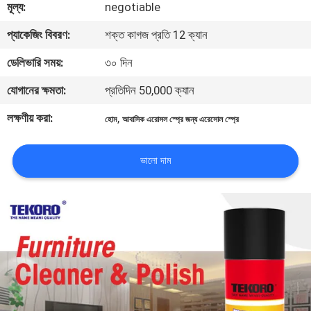
মূল্য:
negotiable
নিয়ন্ত্রণ
প্যাকেজিং বিবরণ:
শক্ত কাগজ প্রতি 12 ক্যান
আমাদের
ডেলিভারি সময়:
৩০ দিন
সাথে
যোগানের ক্ষমতা:
প্রতিদিন 50,000 ক্যান
যোগাযোগ
লক্ষণীয় করা:
,
হোম
আবাসিক এরোসল স্প্রে জন্য এরেসোল স্প্রে
করুন
ভালো দাম
খবর
একটি
উদ্ধৃতি
অনুরোধ
করুন