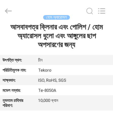
CAR
CARE
INDUSTRY
CO.,
LTD..
হোম অ্যারোসল
All
Rights
আসবাবপত্র ক্লিনার এবং পোলিশ / হোম
বাড়ি
Reserved.
অ্যারোসল ধুলো এবং আঙ্গুলের ছাপ
পণ্য
অপসারণের জন্য
আমাদের
উৎপত্তি স্থল:
চীন
সম্পর্কে
পরিচিতিমুলক নাম:
Tekoro
সাক্ষ্যদান:
ISO, RoHS, SGS
কারখানা
মডেল নম্বার:
Te-8050A
পরিদর্শন
ন্যূনতম চাহিদার
10,000 ক্যান
পরিমাণ:
গুণমান