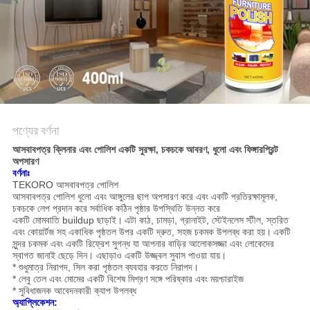
সাইট
ম্যাপ
গোপনীয়তা
নীতি
পণ্যের বর্ণনা
আসবাবপত্র ক্লিনার এবং পোলিশ একটি সুরক্ষা, চকচকে আবরণ, ধুলো এবং ফিঙ্গারপ্রিন্ট
অপসারণ
বর্ণনাঃ
TEKORO আসবাবপত্র পোলিশ
আসবাবপত্র পোলিশ ধুলো এবং আঙ্গুলের ছাপ অপসারণ করে এবং একটি প্রতিরক্ষামূলক,
চকচকে লেপ প্রদান করে সর্বাধিক কঠিন পৃষ্ঠার উপস্থিতি উন্নত করে
একটি মোমবাতি buildup ছাড়াই।
এটা কাঠ, চামড়া, গ্রানাইট, স্টেইনলেস স্টীল, স্তরিত
এবং কোয়ার্টজ সহ একাধিক পৃষ্ঠতল উপর একটি দ্রুত, সহজ চকমক উপলব্ধ করা হয়।
একটি
সুন্দর চকমক এবং একটি রিফ্রেশ সুগন্ধ যা আপনার বাড়ির আলোকসজ্জা এবং লোকেদের
স্বাগত জানাই ছেড়ে দিন। এছাড়াও একটি উজ্জ্বল সুবাস পাওয়া যায়।
* শুধুমাত্র নিরাপদ, সিল করা পৃষ্ঠতল ব্যবহার করতে নিরাপদ।
* লেবু তেল এবং মোমের একটি বিশেষ মিশ্রণ সঙ্গে পরিষ্কার এবং ময়শ্চারাইজ
* সুবিধাজনক আবেদনকারী ক্যাপ উপলব্ধ
অ্যাপ্লিকেশন: