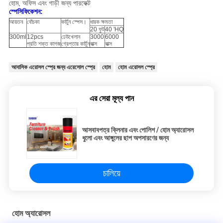
হোম, অফিস এবং গাড়ী জন্য পারফেক্ট
স্পেসিফিকেশন:
আয়তন
বোঁচকা
কার্টুন স্পেস।
ধারক ক্ষমতা
20 ফুট
40 'HQ
300ml
12pcs
ঢেউখেলান
3000
6000
প্রতি শক্ত কাগজ
গ্রেপ্তার কার্টুন
বাক্স
বাক্স
আবাসিক এরোসল স্প্রে জন্য এরেসোল স্প্রে
হোম
হোম এরোসল স্প্রে
এর সেরা মূল্য পান
আসবাবপত্র ক্লিনার এবং পোলিশ / হোম অ্যারোসল
ধুলো এবং আঙ্গুলের ছাপ অপসারণের জন্য
চালিয়ে
হোম অ্যারোসল