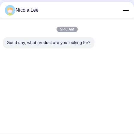
হোম / অফিস / গাড়ী বিভিন্ন সুবাস উপলভ্য জন্য মসৃণ এয়ার ফ্রেশনার স্প্রে
Nicola Lee
জলরোধী স্প্রে / হোম এ অ্যারোসল আইটেম রাখা জল অপ্রয়োজনীয় এবং দাগ প্রতিরোধী
5:40 AM
কঠিন ময়লা / ধুলো / ফিঙ্গারপ্রিন্ট / ধোঁয়া আমানত পরিষ্কারের জন্য গ্লাস ক্লিনার
foaming
Good day, what product are you looking for?
সব
অ্যারোসল স্প্রে পেইন্ট
স্প্রে পেইন্ট চিহ্নিত
গ্রাফিতি স্প্রে পেইন্ট
মোটরগাড়ি স্প্রে ক্লিনার
গাড়ী কেয়ার স্প্রে
স্প্রে চর্বি লাগানো লুব্রিকেন্ট
অ্যারোসল ইলেকট্রনিক্স 
হোম অ্যারোসল
ক্লিনার