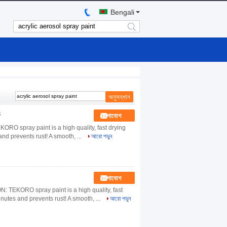
Bengali
search
ং
যোগাযোগ
RO spray paint is a high quality, fast drying
and prevents rust! A smooth, ...
আরো পড়ুন
যোগাযোগ
: TEKORO spray paint is a high quality, fast
inutes and prevents rust! A smooth, ...
আরো পড়ুন