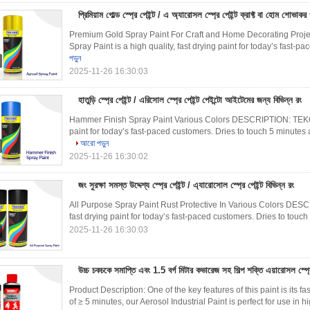
প্রিমিয়াম গোল্ড স্প্রে পেইন্ট / এ অ্যারোসল স্প্রে পেইন্ট ক্রাফ্ট বা হোম শোভাকর 
Premium Gold Spray Paint For Craft and Home Decorating Pr
Spray Paint is a high quality, fast drying paint for today’s fast-p
পড়ুন
2025-11-26 16:30:03
হাতুড়ি স্প্রে পেইন্ট / এরিসোল স্প্রে পেইন্ট পেইন্টো আইটেমের জন্য বিভিন্ন রং
Hammer Finish Spray Paint Various Colors DESCRIPTION: TEKORO 
paint for today’s fast-paced customers. Dries to touch 5 minutes a
আরো পড়ুন
2025-11-26 16:30:02
জং সুরক্ষা সমস্ত উদ্দেশ্য স্প্রে পেইন্ট / এ্যারোসোল স্প্রে পেইন্ট বিভিন্ন রং
All Purpose Spray Paint Rust Protective In Various Colors DESC
fast drying paint for today’s fast-paced customers. Dries to touch
2025-11-26 16:30:03
উচ্চ চকচকে সমাপ্তি এবং 1.5 বর্গ মিটার কভারেজ সহ শিল্প শক্তি এয়ারোসল স্প্রে
Product Description: One of the key features of this paint is its f
of ≥ 5 minutes, our Aerosol Industrial Paint is perfect for use in 