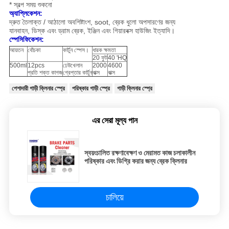
* স্বল্প সময় শুকনো
অ্যাপ্লিকেশন:
দ্রুত তৈলাক্ত / আঠালো অবশিষ্টাংশ, soot, ব্রেক ধুলো অপসারণের জন্য
যানবাহন, ডিস্ক এবং ড্রাম ব্রেক, ইঞ্জিন এবং গিয়ারবক্স হাউজিং ইত্যাদি।
স্পেসিফিকেশন:
আয়তন
বোঁচকা
কার্টুন স্পেস।
ধারক ক্ষমতা
20 ফুট
40 'HQ
500ml
12pcs
ঢেউখেলান
2000
4600
প্রতি শক্ত কাগজ
গ্রেপ্তার কার্টুন
বাক্স
বাক্স
পেশাদারী গাড়ী ক্লিনার স্প্রে
পরিষ্কার গাড়ী স্প্রে
গাড়ী ক্লিনার স্প্রে
এর সেরা মূল্য পান
স্বয়ংচালিত রক্ষণাবেক্ষণ ও মেরামত কাজ চলাকালীন
পরিষ্কার এবং ডিগ্রি করার জন্য ব্রেক ক্লিনার
চালিয়ে