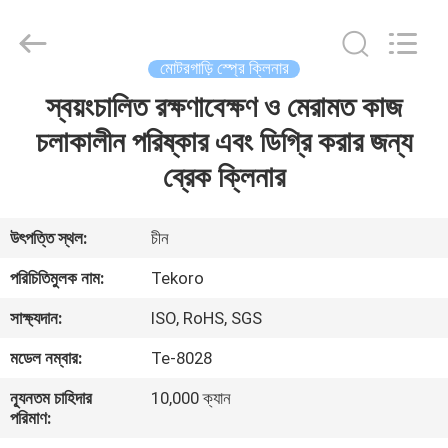
CAR
CARE
INDUSTRY
CO.,
LTD..
মোটরগাড়ি স্প্রে ক্লিনার
All
Rights
স্বয়ংচালিত রক্ষণাবেক্ষণ ও মেরামত কাজ
বাড়ি
Reserved.
চলাকালীন পরিষ্কার এবং ডিগ্রি করার জন্য
পণ্য
ব্রেক ক্লিনার
আমাদের
উৎপত্তি স্থল:
চীন
সম্পর্কে
পরিচিতিমুলক নাম:
Tekoro
সাক্ষ্যদান:
ISO, RoHS, SGS
কারখানা
মডেল নম্বার:
Te-8028
পরিদর্শন
ন্যূনতম চাহিদার
10,000 ক্যান
পরিমাণ:
গুণমান