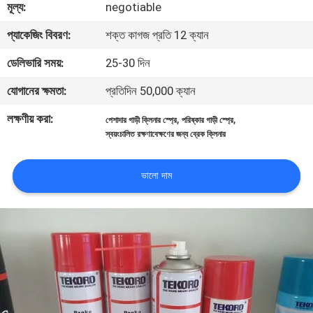
মূল্য:
negotiable
নিয়ন্ত্রণ
প্যাকেজিং বিবরণ:
শক্ত কাগজ প্রতি 12 ক্যান
আমাদের
ডেলিভারি সময়:
25-30 দিন
সাথে
যোগানের ক্ষমতা:
প্রতিদিন 50,000 ক্যান
যোগাযোগ
লক্ষণীয় করা:
,
,
পেশাদার গাড়ী ক্লিনার স্প্রে
পরিষ্কার গাড়ী স্প্রে
করুন
স্বয়ংচালিত রক্ষণাবেক্ষণের জন্য ব্রেক ক্লিনার
খবর
ভালো দাম
একটি
উদ্ধৃতি
অনুরোধ
করুন