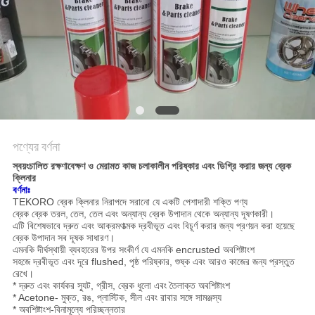
সাইট
ম্যাপ
গোপনীয়তা
নীতি
পণ্যের বর্ণনা
স্বয়ংচালিত রক্ষণাবেক্ষণ ও মেরামত কাজ চলাকালীন পরিষ্কার এবং ডিগ্রি করার জন্য ব্রেক
ক্লিনার
বর্ণনাঃ
TEKORO ব্রেক ক্লিনার নিরাপদে সরানো যে একটি পেশাদারী শক্তি পণ্য
ব্রেক ব্রেক তরল,
তেল, তেল এবং অন্যান্য ব্রেক উপাদান থেকে অন্যান্য দূষণকারী।
এটি বিশেষভাবে দ্রুত এবং আক্রমণাত্মক দ্রবীভূত এবং বিচূর্ণ করার জন্য প্রণয়ন করা হয়েছে
ব্রেক উপাদান সব দূষক সাধারণ।
এমনকি দীর্ঘস্থায়ী ব্যবহারের উপর সংকীর্ণ যে এমনকি encrusted অবশিষ্টাংশ
সহজে দ্রবীভূত এবং দূরে flushed, পৃষ্ঠ পরিষ্কার, শুষ্ক এবং আরও কাজের জন্য প্রস্তুত
রেখে।
* দ্রুত এবং কার্যকর স্যুট, গ্রীস, ব্রেক ধুলো এবং তৈলাক্ত অবশিষ্টাংশ
* Acetone- মুক্ত, রঙ, প্লাস্টিক, সীল এবং রাবার সঙ্গে সামঞ্জস্য
* অবশিষ্টাংশ-বিনামূল্যে পরিচ্ছন্নতার