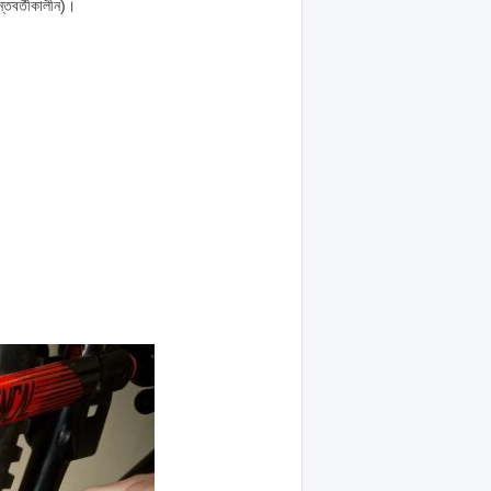
্তবর্তীকালীন)।