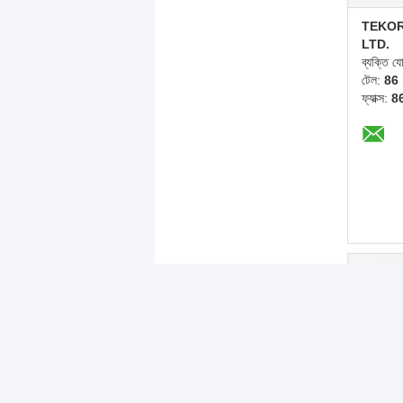
TEKOR
LTD.
ব্যক্তি 
টেল:
86
ফ্যাক্স:
8
অন্যান্য প
রঙহীন স্প্রে