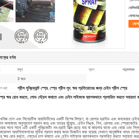
ডেলিভারি
যোগানের 
যোগ
ণ্যের বর্ণনা
:
মসৃণ
ঘ্রাণ:
আনন্দদায়ক
3 বছর
গ্রীস লুব্রিক্যান্ট স্প্রে
স্প্রে গ্রীস লুব
ক্ষয় প্রতিরোধের জন্য চেইন গ্রীস স্প্রে
লে ধরা:
,
,
্প্রে ক্ষয় রোধ করতে, লোড স্ট্রেস কমাতে এবং চেইন লাইফকে ব্যাপকভাবে প্রসারিত করতে সহায়তা 
খনিজ তেল এবং সিন্থেটিক অ্যাডিটিভের একটি বিশেষ মিশ্রণ, যা রোলার ড্রাইভ এবং কনভেয়ার চেইনগ
ন অসামান্য অনুপ্রবেশ প্রদান করে এবং তারের স্ট্র্যান্ড, চেইন লিঙ্ক, পিন, রোলার এবং স্প্রোকেটের 
য়ার সাথে সাথে এটি একটি লুব্রিকেটিং নন-ড্রাই ফিল্ম ছেড়ে যায় যা জায়গায় থাকে এবং ধোয়া এবং স
যারোসল অ্যাপ্লিকেশনের সুবিধা প্রদান করার জন্য ডিজাইন করা হয়েছে যেখানে আনুষঙ্গিক খাদ্য যো
বহার ক্ষয় রোধ করতে, লোডের চাপ কমাতে এবং চেইন লাইফকে ব্যাপকভাবে প্রসারিত করতে সহায়তা ক