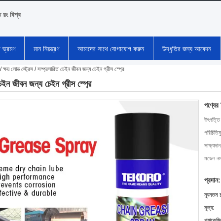
ি রং বিশ্ব
া ভ্রমণ
মান নিয়ন্ত্রণ
আমাদের সাথে যোগাযোগ করুন
উদ্ধৃতির জন্য আবেদন
 / ক্ষয় লোড স্ট্রেস / সম্প্রসারিত চেইন জীবন জন্য চেইন গ্রীস স্প্রে
 চেইন জীবন জন্য চেইন গ্রীস স্প্রে
পণ্যের
উৎপত্তি
পরিচিতিম
সাক্ষ্যদান
মডেল নম্
প্রদান:
ন্যূনতম 
মূল্য:
প্যাকেজি