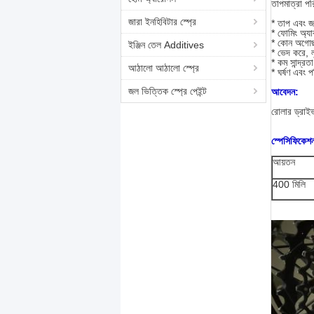
তাপমাত্রা পর
জারা ইনহিবিটার স্প্রে
* তাপ এবং জ
* ফোমিং অ্য
* কোন অগো
ইঞ্জিন তেল Additives
* ভেদ করে, ল
* কম সান্দ্রত
আঠালো আঠালো স্প্রে
* ঘর্ষণ এবং 
জল ভিত্তিক স্প্রে পেইন্ট
আবেদন:
রোলার ড্রাইভ
স্পেসিফিকেশ
আয়তন
400 মিলি