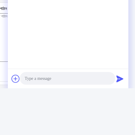
পাঠান
(
0
/ 3000)
Photo
Video Call
য়াম গ্রীস স্প্রে
দ্রুত / ইনজেকশন /