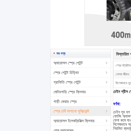
সব পণ্য
বিস্তারিত প
অ্যারোসল স্প্রে পেইন্ট
স্প্রে স্ট্যাটাস
স্প্রে পেইন্ট চিহ্নিত
শেলফ জীবন:
গ্রাফিতি স্প্রে পেইন্ট
বিশেষভাবে তু
চেইন গ্রীস স
মোটরগাড়ি স্প্রে ক্লিনার
গাড়ী কেয়ার স্প্রে
বর্ণনা:
স্প্রে চর্বি লাগানো লুব্রিকেন্ট
চেইন লুব হল 
ফোমিং অ্যাকশ
ফেনা কমে যাও
অ্যারোসল ইলেকট্রনিক্স ক্লিনার
বিশেষভাবে অ্
নিয়মিত ব্য
হোম অ্যারোসল