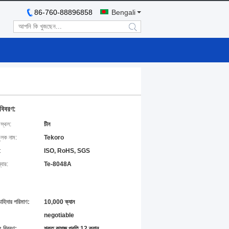
86-760-88896858
Bengali
search
 বিবরণ:
 স্থল:
চীন
ুলক নাম:
Tekoro
:
ISO, RoHS, SGS
বার:
Te-8048A
চাহিদার পরিমাণ:
10,000 ক্যান
negotiable
ং বিবরণ:
শক্ত কাগজ প্রতি 12 ক্যান