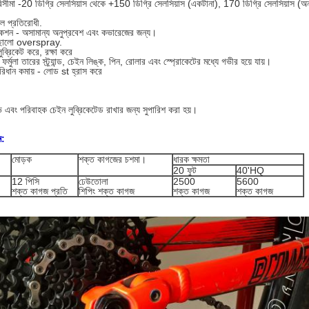
িসীমা -20 ডিগ্রি সেলসিয়াস থেকে +150 ডিগ্রি সেলসিয়াস (একটানা), 170 ডিগ্রি সেলসিয়াস (অন
ল প্রতিরোধী.
াকশন - অসামান্য অনুপ্রবেশ এবং কভারেজের জন্য।
ছালো overspray.
ুব্রিকেট করে, রক্ষা করে
া ফর্মুলা তারের স্ট্র্যান্ড, চেইন লিঙ্ক, পিন, রোলার এবং স্প্রোকেটের মধ্যে গভীর হয়ে যায়।
পরিধান কমায় - লোড st হ্রাস করে
 এবং পরিবাহক চেইন লুব্রিকেটেড রাখার জন্য সুপারিশ করা হয়।
ন:
মোড়ক
শক্ত কাগজের চশমা।
ধারক ক্ষমতা
20 ফুট
40'HQ
12 পিসি
ঢেউতোলা
2500
5600
শক্ত কাগজ প্রতি
শিপিং শক্ত কাগজ
শক্ত কাগজ
শক্ত কাগজ