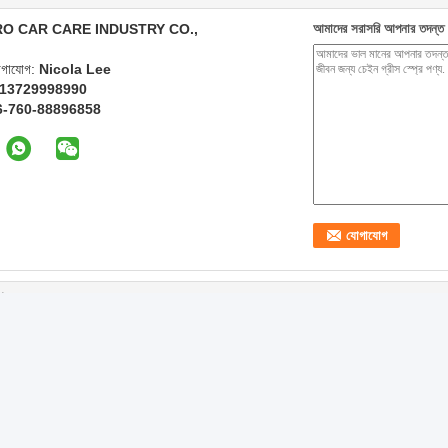
O CAR CARE INDUSTRY CO.,
আমাদের সরাসরি আপনার তদন্ত 
যোগাযোগ:
Nicola Lee
 13729998990
6-760-88896858
ণ্যসমূহ
 লুব্রিকেন্ট
গন্ধহীন লুব্রিকেশন ফিল্ম
রোলার ড্রাইভ এবং কনভেয়র
হোয়াইট লিথি