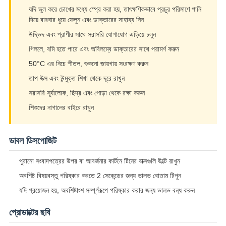
যদি ভুল করে চোখের মধ্যে স্প্রে করা হয়, তাৎক্ষণিকভাবে প্রচুর পরিমাণে পানি
দিয়ে বারবার ধুয়ে ফেলুন এবং ডাক্তারের সাহায্য নিন
উদ্ভিদ এবং প্রাণীর সাথে সরাসরি যোগাযোগ এড়িয়ে চলুন
গিললে, বমি হতে পারে এবং অবিলম্বে ডাক্তারের সাথে পরামর্শ করুন
50°C এর নিচে শীতল, শুকনো জায়গায় সংরক্ষণ করুন
তাপ উত্স এবং উন্মুক্ত শিখা থেকে দূরে রাখুন
সরাসরি সূর্যালোক, ছিদ্র এবং পোড়া থেকে রক্ষা করুন
শিশুদের নাগালের বাইরে রাখুন
ডাবল ডিসপোজিট
পুরানো সংবাদপত্রের উপর বা আবর্জনার কার্টনে টিনের বাক্সগুলি উল্টে রাখুন
অবশিষ্ট বিষয়বস্তু পরিষ্কার করতে 2 সেকেন্ডের জন্য ভালভ বোতাম টিপুন
যদি প্রয়োজন হয়, অবশিষ্টাংশ সম্পূর্ণরূপে পরিষ্কার করার জন্য ভালভ বন্ধ করুন
প্রোডাক্টের ছবি