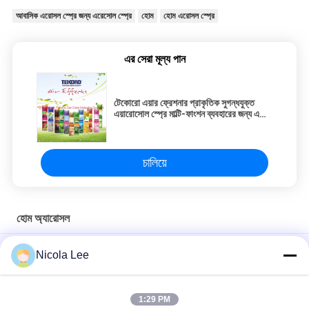
আবাসিক এরোসল স্প্রে জন্য এরেসোল স্প্রে
হোম
হোম এরোসল স্প্রে
এর সেরা মূল্য পান
টেকোরো এয়ার ফ্রেশনার প্রাকৃতিক সুগন্ধযুক্ত
এয়ারোসোল স্প্রে মাল্টি-ফাংশন ব্যবহারের জন্য এবং
সিই, রোএইচএস, এসজিএস, জিএমপি সার্টিফাইড
চালিয়ে
হোম অ্যারোসল
হোম / অফিস / গাড়ী বিভিন্ন সুবাস উপলভ্য জন্য মসৃণ এয়ার ফ্রেশনার স্প্রে
Nicola Lee
জলরোধী স্প্রে / হোম এ অ্যারোসল আইটেম রাখা জল অপ্রয়োজনীয় এবং দাগ প্রতিরোধী
1:29 PM
কঠিন ময়লা / ধুলো / ফিঙ্গারপ্রিন্ট / ধোঁয়া আমানত পরিষ্কারের জন্য গ্লাস ক্লিনার