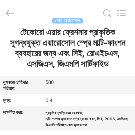
CAR
CARE
INDUSTRY
CO.,
LTD..
হোম অ্যারোসল
All
Rights
টেকোরো এয়ার ফ্রেশনার প্রাকৃতিক
বাড়ি
Reserved.
সুগন্ধযুক্ত এয়ারোসোল স্প্রে মাল্টি-ফাংশন
পণ্য
ব্যবহারের জন্য এবং সিই, রোএইচএস,
এসজিএস, জিএমপি সার্টিফাইড
আমাদের
সম্পর্কে
ন্যূনতম চাহিদার
500
পরিমাণ:
কারখানা
মূল্য:
0.4
পরিদর্শন
লক্ষণীয় করা:
,
প্রাকৃতিক সুগন্ধি এয়ার ফ্রেশনার
,
,
,
,
মাল্টি-পারপাস অ্যারোসল স্প্রে ব্যবহার করুন
সি.ই
ROHS
এসজিএস
জিএমপি সার্টিফাইড হোম অ্যারোসোল
গুণমান