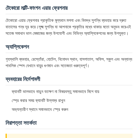
টেকোরো মাল্টি-ফাংশন এয়ার ফ্রেশনার
SITEMAP
টেকোরো এয়ার ফ্রেশনার প্রাকৃতিক মূল্যবান মশলা এবং বিশুদ্ধ সুগন্ধি ব্যবহার করে দ্রুত
বাতাসের গন্ধ দূর করে।সূক্ষ্ম সুগন্ধি যা আপনাকে প্রকৃতির মধ্যে থাকার মতো অনুভব করেএই
গোপনীয়তা
সতেজ সমাধান ভাল মেজাজের জন্য উপযোগী এবং বিভিন্ন অ্যাপ্লিকেশনের জন্য উপযুক্ত।
নীতি
অ্যাপ্লিকেশন
গৃহস্থালি ব্যবহার, রেস্তোঁরা, হোটেল, বিনোদন স্থান, হাসপাতাল, অফিস, স্কুল এবং অন্যান্য
পাবলিক স্পেস যেখানে বায়ুর গুণমান এবং সতেজতা গুরুত্বপূর্ণ।
ব্যবহারের নির্দেশাবলী
ক্যানটি ভালভাবে নাড়ুন যতক্ষণ না বিষয়বস্তু সমানভাবে মিশে যায়
স্প্রে করার সময় ক্যানটি উল্লম্ব রাখুন
অভ্যন্তরীণ স্থানে সমানভাবে স্প্রে করুন
নিরাপত্তা সতর্কতা