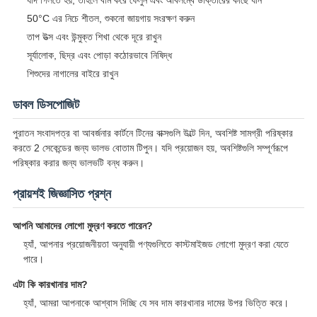
যদি গিলতে হয়, তাহলে বমি করে ফেলুন এবং অবিলম্বে ডাক্তারের কাছে যান
50°C এর নিচে শীতল, শুকনো জায়গায় সংরক্ষণ করুন
তাপ উত্স এবং উন্মুক্ত শিখা থেকে দূরে রাখুন
সূর্যালোক, ছিদ্র এবং পোড়া কঠোরভাবে নিষিদ্ধ
শিশুদের নাগালের বাইরে রাখুন
ডাবল ডিসপোজিট
পুরাতন সংবাদপত্র বা আবর্জনার কার্টনে টিনের বাক্সগুলি উল্টে দিন, অবশিষ্ট সামগ্রী পরিষ্কার
করতে 2 সেকেন্ডের জন্য ভালভ বোতাম টিপুন। যদি প্রয়োজন হয়, অবশিষ্টগুলি সম্পূর্ণরূপে
পরিষ্কার করার জন্য ভালভটি বন্ধ করুন।
প্রায়শই জিজ্ঞাসিত প্রশ্ন
আপনি আমাদের লোগো মুদ্রণ করতে পারেন?
হ্যাঁ, আপনার প্রয়োজনীয়তা অনুযায়ী পণ্যগুলিতে কাস্টমাইজড লোগো মুদ্রণ করা যেতে
পারে।
এটা কি কারখানার দাম?
হ্যাঁ, আমরা আপনাকে আশ্বাস দিচ্ছি যে সব দাম কারখানার দামের উপর ভিত্তি করে।