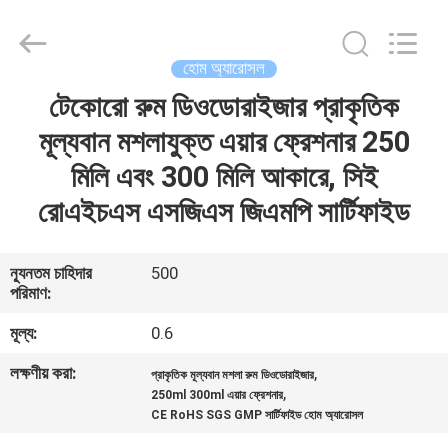
CAR
CARE
INDUSTRY
CO.,
LTD..
হোম অ্যারোসল
All
Rights
টেকোরো রুম ডিওডোরাইজার প্রাকৃতিক
বাড়ি
Reserved.
মূল্যবান মশলাযুক্ত এয়ার ফ্রেশনার 250
পণ্য
মিলি এবং 300 মিলি আকারে, সিই
রোএইচএস এসজিএস জিএমপি সার্টিফাইড
আমাদের
সম্পর্কে
ন্যূনতম চাহিদার
500
পরিমাণ:
কারখানা
মূল্য:
0.6
পরিদর্শন
লক্ষণীয় করা:
,
প্রাকৃতিক মূল্যবান মশলা রুম ডিওডোরাইজার
,
250ml 300ml এয়ার ফ্রেশনার
CE RoHS SGS GMP সার্টিফাইড হোম অ্যারোসল
গুণমান