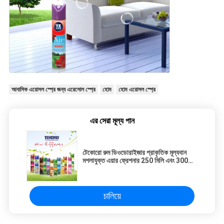
আবাসিক এরোসল স্প্রে জন্য এরেসোল স্প্রে
হোম
হোম এরোসল স্প্রে
এর সেরা মূল্য পান
টেকোরো রুম ডিওডোরাইজার প্রাকৃতিক মূল্যবান
মশলাযুক্ত এয়ার ফ্রেশনার 250 মিলি এবং 300
মিলি আকারে, সিই রোএইচএস এসজিএস জিএমপি
সার্টিফাইড
চালিয়ে