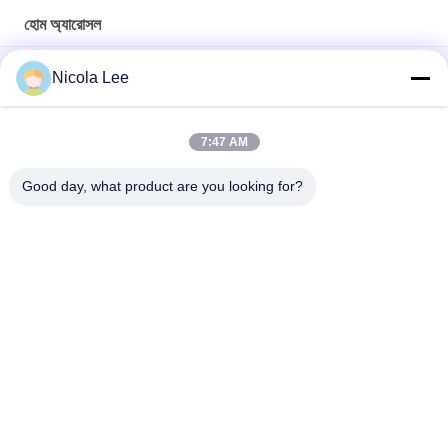
হোম অ্যারোসল
হোম / অফিস / গাড়ী বিভিন্ন সুবাস উপলভ্য জন্য মসৃণ এয়ার ফ্রেশনার স্প্রে
Nicola Lee
জলরোধী স্প্রে / হোম এ অ্যারোসল আইটেম রাখা জল অপ্রয়োজনীয় এবং দাগ প্রতিরোধী
7:47 AM
কঠিন ময়লা / ধুলো / ফিঙ্গারপ্রিন্ট / ধোঁয়া আমানত পরিষ্কারের জন্য গ্লাস ক্লিনার
foaming
Good day, what product are you looking for?
সব
অ্যারোসল স্প্রে পেইন্ট
স্প্রে পেইন্ট চিহ্নিত
গ্রাফিতি স্প্রে পেইন্ট
মোটরগাড়ি স্প্রে ক্লিনার
গাড়ী কেয়ার স্প্রে
স্প্রে চর্বি লাগানো লুব্রিকেন্ট