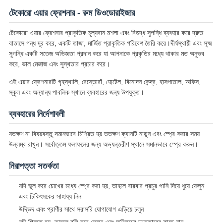
টেকোরো এয়ার ফ্রেশনার - রুম ডিওডোরাইজার
SITEMAP
টেকোরো এয়ার ফ্রেশনার প্রাকৃতিক মূল্যবান মশলা এবং বিশুদ্ধ সুগন্ধি ব্যবহার করে দ্রুত
বাতাসে গন্ধ দূর করে, একটি তাজা, মার্জিত প্রাকৃতিক পরিবেশ তৈরি করে।দীর্ঘস্থায়ী এবং সূক্ষ্ম
গোপনীয়তা
সুগন্ধি একটি সতেজ অভিজ্ঞতা প্রদান করে যা আপনাকে প্রকৃতির মধ্যে থাকার মত অনুভব
করে, ভাল মেজাজ এবং সুস্থতার প্রচার করে।
নীতি
এই এয়ার ফ্রেশনারটি গৃহস্থালি, রেস্তোরাঁ, হোটেল, বিনোদন কেন্দ্র, হাসপাতাল, অফিস,
স্কুল এবং অন্যান্য পাবলিক স্থানে ব্যবহারের জন্য উপযুক্ত।
ব্যবহারের নির্দেশাবলী
যতক্ষণ না বিষয়বস্তু সমানভাবে মিশ্রিত হয় ততক্ষণ ক্যানটি নাড়ুন এবং স্প্রে করার সময়
উল্লম্ব রাখুন। সর্বোত্তম ফলাফলের জন্য অভ্যন্তরীণ স্থানে সমানভাবে স্প্রে করুন।
নিরাপত্তা সতর্কতা
যদি ভুল করে চোখের মধ্যে স্প্রে করা হয়, তাহলে বারবার প্রচুর পানি দিয়ে ধুয়ে ফেলুন
এবং চিকিৎসকের সাহায্য নিন
উদ্ভিদ এবং প্রাণীর সাথে সরাসরি যোগাযোগ এড়িয়ে চলুন