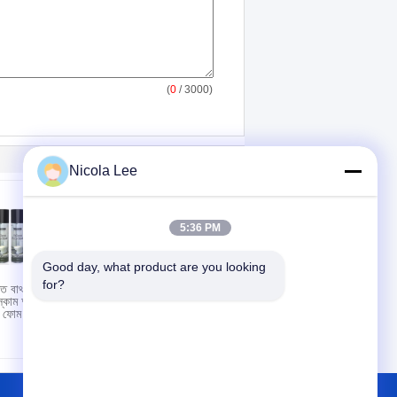
(
0
/ 3000)
Nicola Lee
5:36 PM
Good day, what product are you looking 
for?
 বাথরুম গ্রাইম
একাধিক সার্ফেস সুরক্ষা এবং
স্কাম অপসারণের
চকচকে আবরণ সরবরাহ
ম ফোম ক্লিনার
করার জন্য হোম আসবাবপত্র
পোলিশ