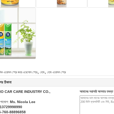
,
,
িক এরোসল স্প্রে জন্য এরেসোল স্প্রে
হোম
হোম এরোসল স্প্রে
ের ঠিকানা
O CAR CARE INDUSTRY CO.,
আমাদের সরাসরি আপনার তদন্ত 
যোগাযোগ:
Ms. Nicola Lee
 13729998990
6-760-88896858