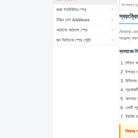
বিশেষভাবে তু
জারা ইনহিবিটার স্প্রে
স্বয়ংক্র
ইঞ্জিন তেল Additives
আঠালো আঠালো স্প্রে
টেকোরো এয়ার
সামঞ্জস্য ক
জল ভিত্তিক স্প্রে পেইন্ট
ব্যবহারের নি
নিশ্চিত 
উপরের বো
রিফিলের 
প্রয়োজন
আপনার মু
একটি সব
ইউনিট বন
শিশুদের 