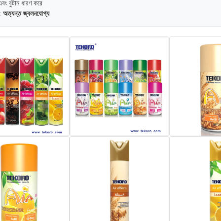
এবং বুটান ধারণ করে
: অত্যন্ত জ্বলনযোগ্য