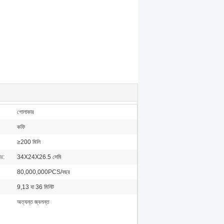
গোলাকার
কফি
≥200 মিলি
র:
34X24X26.5 সেমি
80,000,000PCS/বছর
9,13 বা 36 মিনিট
অত্যন্ত জ্বলন্ত