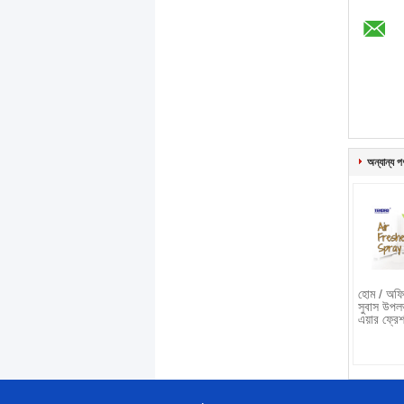
অন্যান্য প
হোম / অফিস
সুবাস উপলভ
এয়ার ফ্রেশ