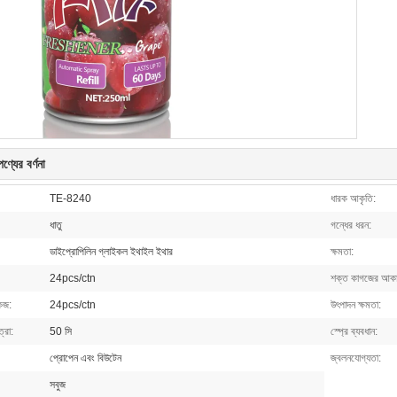
ণ্যের বর্ণনা
TE-8240
ধারক আকৃতি:
ধাতু
গন্ধের ধরন:
ডাইপ্রোপিলিন গ্লাইকল ইথাইল ইথার
ক্ষমতা:
24pcs/ctn
শক্ত কাগজের আকা
েজ:
24pcs/ctn
উৎপাদন ক্ষমতা:
ত্রা:
50 সি
স্প্রে ব্যবধান:
প্রোপেন এবং বিউটেন
জ্বলনযোগ্যতা:
সবুজ