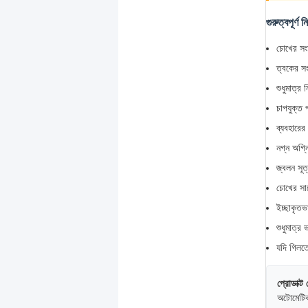
গুরুত্বপূর্ণ
চোখের সংস্
ত্বকের সং
শুধুমাত্র 
চাপযুক্ত 
ব্যবহারের
নগ্ন অগ্ন
জ্বলন সূত্
চোখের সাথ
ইচ্ছাকৃত
শুধুমাত্র 
যদি গিলতে
প্রোডাক্ট
অটোমেটিক