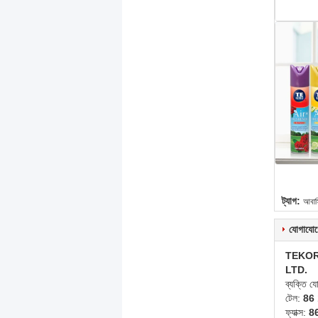
ট্যাগ:
আবাস
যোগাযোগ
TEKOR
LTD.
ব্যক্তি 
টেল:
86
ফ্যাক্স:
8