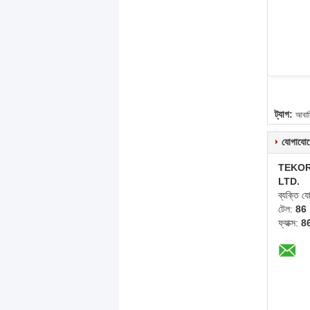
ট্যাগ:
আবাস
যোগাযোগ
TEKOR
LTD.
ব্যক্তি 
টেল:
86
ফ্যাক্স:
8