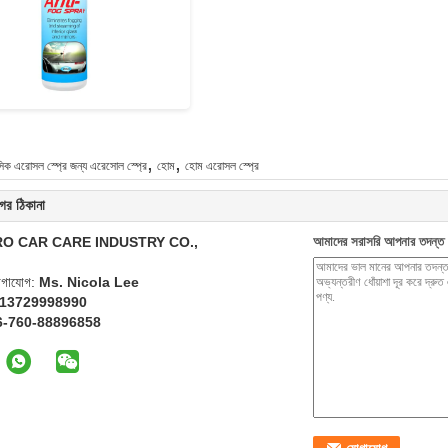
,
,
িক এরোসল স্প্রে জন্য এরেসোল স্প্রে
হোম
হোম এরোসল স্প্রে
ের ঠিকানা
O CAR CARE INDUSTRY CO.,
আমাদের সরাসরি আপনার তদন্ত 
যোগাযোগ:
Ms. Nicola Lee
 13729998990
6-760-88896858