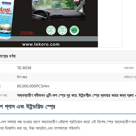
ণ্যের বর্ণনা
TE-8039
প্যাকেজ:
তিন বছর
পরিবহন প্
:
80,000,000PCS/বছর
অভ্যন্তরীণ ঘনীভবন এন্টি-ফগ স্প্রে দূর করে
উইন্ডশীল্ড স্প্রে ব্যবহার করার জন্য দ্রু
লে ধরা:
,
েগ গ্লাস এবং উইন্ডশিল্ড স্প্রে
-মেগ সমস্যা শুরু হওয়ার আগে অভ্যন্তরীণ ধোঁয়াশা প্রতিরোধ করে! এই বিশেষ স্প্রে অভ্যন্তরীণ ঘনত
জন্য ডিজাইন করা হয়, উচ্চ আর্দ্রতা,এবং তাপমাত্রা পরিবর্তন.