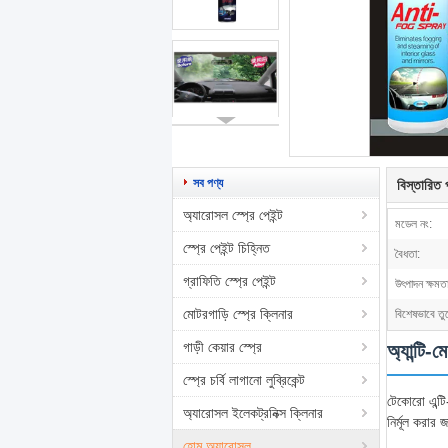
সব পণ্য
বিস্তারিত প
অ্যারোসল স্প্রে পেইন্ট
মডেল নং:
স্প্রে পেইন্ট চিহ্নিত
বৈধতা:
গ্রাফিতি স্প্রে পেইন্ট
উৎপাদন ক্ষমতা
মোটরগাড়ি স্প্রে ক্লিনার
বিশেষভাবে তু
গাড়ী কেয়ার স্প্রে
অ্যান্টি-ম
স্প্রে চর্বি লাগানো লুব্রিকেন্ট
টেকোরো এন্টি
অ্যারোসল ইলেকট্রনিক্স ক্লিনার
নির্মূল করার 
হোম অ্যারোসল