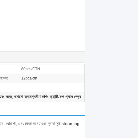
80pcs/CTN
যাকেজ:
12pcs/ctn
ত এবং সহজ
কমানো অভ্যন্তরীণ ফগিং অ্যান্টি-ফগ গ্লাস স্প্রে
,
্ব, ধোঁয়াশা, এবং ভিজা আবহাওয়া দ্বারা সৃষ্ট steaming