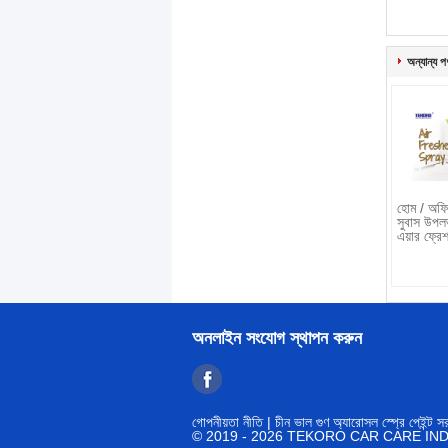
অন্যান্য প
হোম / অফিস
সুবাস উপলভ
এয়ার ফ্রেশ
অনলাইন সংযোগ স্থাপন করুন
গোপনীয়তা নীতি
| চীন ভাল গুণ অ্যারোসল স্প্রে পেইন্ট স
© 2019 - 2026 TEKORO CAR CARE INDUS