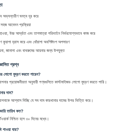
তা
বে অভ্যন্তরীণ ঘনত্ব দূর করে
 সহজ আবেদন প্রক্রিয়া
ওয়া, উচ্চ আর্দ্রতা এবং তাপমাত্রা পরিবর্তনে নির্ভরযোগ্যভাবে কাজ করে
ণ কুয়াশা হ্রাস করে এবং ধোঁয়াশা অবশিষ্টাংশ অপসারণ
়না, জানালা এবং বাথরুমের আয়নার জন্য উপযুক্ত
্ঞাসিত প্রশ্ন
র লোগো মুদ্রণ করতে পারেন?
আপনার প্রয়োজনীয়তা অনুযায়ী পণ্যগুলিতে কাস্টমাইজড লোগো মুদ্রণ করতে পারি।
ানার দাম?
 আপনাকে আশ্বাস দিচ্ছি যে সব দাম কারখানার দামের উপর ভিত্তি করে।
ভারি তারিখ কত?
টওয়ার্ক নিশ্চিত হলে ৩০ দিনের মধ্যে।
 পাওয়া যায়?