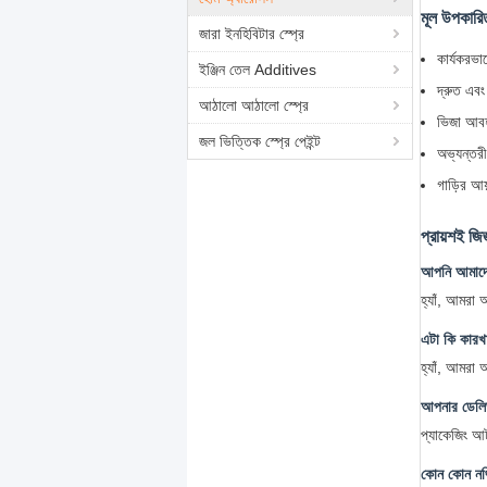
মূল উপকারি
জারা ইনহিবিটার স্প্রে
কার্যকরভা
ইঞ্জিন তেল Additives
দ্রুত এবং
আঠালো আঠালো স্প্রে
ভিজা আবহা
জল ভিত্তিক স্প্রে পেইন্ট
অভ্যন্তরী
গাড়ির আয
প্রায়শই জিজ
আপনি আমাদে
হ্যাঁ, আমরা 
এটা কি কারখ
হ্যাঁ, আমরা
আপনার ডেলি
প্যাকেজিং আর্
কোন কোন নথি