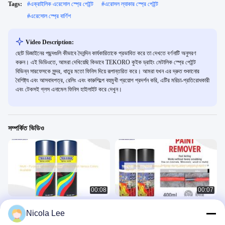
Tags:
#
এক্রাইলিক এরেসোল স্প্রে পেইন্ট
#
এরোসল ল্যাকার স্প্রে পেইন্ট
#
এরেসোল স্প্রে বার্ণিশ
Video Description:
ছোট ডিজাইনের পছন্দগুলি কীভাবে দৈনন্দিন কার্যকারিতাকে প্রভাবিত করে তা দেখতে বর্ণনাটি অনুসরণ
করুন। এই ভিডিওতে, আমরা দেখিয়েছি কিভাবে TEKORO কুইক ড্রাইং মেটালিক স্প্রে পেইন্ট
বিভিন্ন সারফেসকে সুন্দর, ধাতুর মতো ফিনিস দিয়ে রূপান্তরিত করে। আমরা যখন এর দ্রুত শুকানোর
বৈশিষ্ট্য এবং আসবাবপত্র, রেলিং এবং কারুশিল্পে বহুমুখী প্রয়োগ প্রদর্শন করি, এটির মরিচা-প্রতিরোধকারী
এবং টেকসই গ্লস এনামেল ফিনিস হাইলাইট করে দেখুন।
সম্পর্কিত ভিডিও
00:08
00:07
মাল্টি - উদ্দেশ্য অ্যারোসোল স্প্রে পেইন্ট গ্লস ফিনিশ
পেইন্ট / বার্নিশ / ইপোক্সি দ্রুত স্ট্রিপ করার জন্য উচ্চ
Nicola Lee
বিভিন্ন রং উপলব্ধ
দক্ষতার পেইন্ট রিমুভার স্প্রে
অ্যারোসল স্প্রে পেইন্ট
অ্যারোসল স্প্রে পেইন্ট