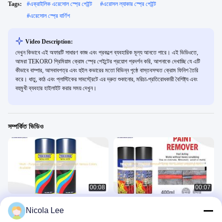
Tags:
#
এক্রাইলিক এরেসোল স্প্রে পেইন্ট
#
এরোসল ল্যাকার স্প্রে পেইন্ট
#
এরেসোল স্প্রে বার্ণিশ
Video Description:
দেখুন কিভাবে এই অফারটি সাধারণ কাজ এবং প্রকল্পে ব্যবহারিক মূল্য আনতে পারে। এই ভিডিওতে,
আমরা TEKORO প্রিমিয়াম ক্রোম স্প্রে পেইন্টের প্রয়োগ প্রদর্শন করি, আপনাকে দেখাচ্ছি যে এটি
কীভাবে বাম্পার, আসবাবপত্র এবং হুইল কভারের মতো বিভিন্ন পৃষ্ঠে বাস্তবসম্মত ক্রোম ফিনিশ তৈরি
করে। ধাতু, কাঠ এবং প্লাস্টিকের সাবস্ট্রেটে এর দ্রুত শুকানোর, মরিচা-প্রতিরোধকারী বৈশিষ্ট্য এবং
বহুমুখী ব্যবহার হাইলাইট করার সময় দেখুন।
সম্পর্কিত ভিডিও
00:08
00:07
মাল্টি - উদ্দেশ্য অ্যারোসোল স্প্রে পেইন্ট গ্লস ফিনিশ
পেইন্ট / বার্নিশ / ইপোক্সি দ্রুত স্ট্রিপ করার জন্য উচ্চ
Nicola Lee
বিভিন্ন রং উপলব্ধ
দক্ষতার পেইন্ট রিমুভার স্প্রে
অ্যারোসল স্প্রে পেইন্ট
অ্যারোসল স্প্রে পেইন্ট