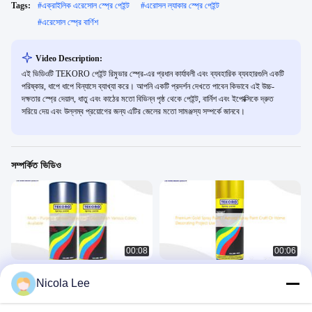
Tags:
#
এক্রাইলিক এরেসোল স্প্রে পেইন্ট
#
এরোসল ল্যাকার স্প্রে পেইন্ট
#
এরেসোল স্প্রে বার্ণিশ
Video Description:
এই ভিডিওটি TEKORO পেইন্ট রিমুভার স্প্রে-এর প্রধান কার্যাবলী এবং ব্যবহারিক ব্যবহারগুলি একটি
পরিষ্কার, ধাপে ধাপে বিন্যাসে ব্যাখ্যা করে। আপনি একটি প্রদর্শন দেখতে পাবেন কিভাবে এই উচ্চ-
দক্ষতার স্প্রে দেয়াল, ধাতু এবং কাঠের মতো বিভিন্ন পৃষ্ঠ থেকে পেইন্ট, বার্নিশ এবং ইপোক্সিকে দ্রুত
সরিয়ে দেয় এবং উল্লম্ব প্রয়োগের জন্য এটির জেলের মতো সামঞ্জস্য সম্পর্কে জানবে।
সম্পর্কিত ভিডিও
00:08
00:06
মাল্টি - উদ্দেশ্য অ্যারোসোল স্প্রে পেইন্ট গ্লস ফিনিশ
প্রিমিয়াম গোল্ড স্প্রে পেইন্ট/অ্যারোসল স্প্রে পেইন্ট
Nicola Lee
বিভিন্ন রং উপলব্ধ
ক্রাফট বা ঘর সাজানোর প্রকল্পের ব্যবহার
অ্যারোসল স্প্রে পেইন্ট
অ্যারোসল স্প্রে পেইন্ট
November 27, 2025
November 27, 2025