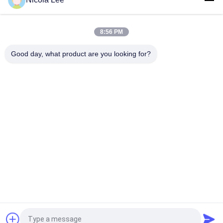
লাইন মার্কার স্প্রে পেইন্ট টলিউন ফ্রি এবং সিএফসি হাইলাইটিং এবং মার্কিং আউট এলাকার
জন্য বিনামূল্যে
8:56 PM
লাইন চিহ্নিতকরণ পেইন্ট নির্মাণ ক্ষেত্র / পার্কিং ক্ষেত্র / ক্রীড়া ক্ষেত্র / গুদাম ব্যবহার
Good day, what product are you looking for?
সব
অ্যারোসল স্প্রে পেইন্ট
স্প্রে পেইন্ট চিহ্নিত
গ্রাফিতি স্প্রে পেইন্ট
মোটরগাড়ি স্প্রে ক্লিনার
গাড়ী কেয়ার স্প্রে
স্প্রে চর্বি লাগানো লুব্রিকেন্ট
অ্যারোসল ইলেকট্রনিক্স 
হোম অ্যারোসল
ক্লিনার
উদ্ধৃতির জন্য আবেদন