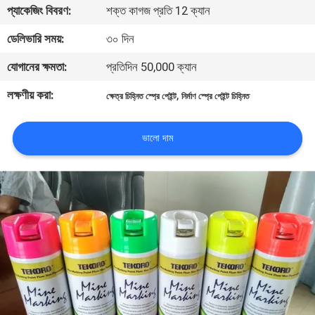
প্যাকেজিং বিবরণ:
শক্ত কাগজ প্রতি 12 ক্যান
নিয়ন্ত্রণ
ডেলিভারি সময়:
৩০ দিন
আমাদের
যোগানের ক্ষমতা:
প্রতিদিন 50,000 ক্যান
সাথে
লক্ষণীয় করা:
,
ক্ষেত্র চিহ্নিত স্প্রে পেইন্ট
নির্মাণ স্প্রে পেইন্ট চিহ্নিত
যোগাযোগ
করুন
ভালো দাম
খবর
একটি
উদ্ধৃতি
অনুরোধ
করুন