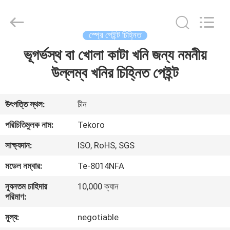
CAR
CARE
INDUSTRY
CO.,
LTD..
স্প্রে পেইন্ট চিহ্নিত
All
Rights
ভূগর্ভস্থ বা খোলা কাটা খনি জন্য নমনীয়
বাড়ি
Reserved.
উল্লম্ব খনির চিহ্নিত পেইন্ট
পণ্য
উৎপত্তি স্থল:
চীন
আমাদের
পরিচিতিমুলক নাম:
Tekoro
সম্পর্কে
সাক্ষ্যদান:
ISO, RoHS, SGS
মডেল নম্বার:
Te-8014NFA
কারখানা
ন্যূনতম চাহিদার
10,000 ক্যান
পরিদর্শন
পরিমাণ:
মূল্য:
negotiable
গুণমান