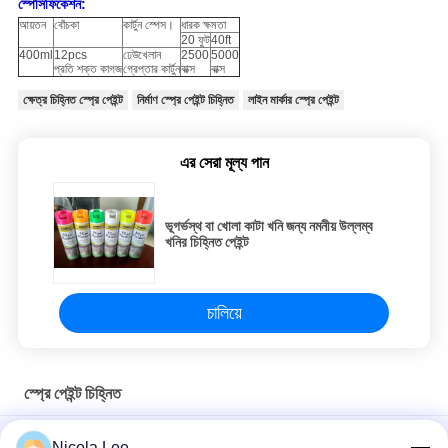
স্পেসিফিকেশন:
আয়তন
বোঁচকা
কার্টুন স্পেস।
ধারক ক্ষমতা
20 ফুট
40ft
400ml
12pcs
ঢেউখেলান
2500
5000
প্রতি শক্ত কাগজ
গ্রেপ্তার কার্টুন
বাক্স
বাক্স
ক্ষেত্র চিহ্নিত স্প্রে পেইন্ট
নির্মাণ স্প্রে পেইন্ট চিহ্নিত
লাইন মার্কার স্প্রে পেইন্ট
এর সেরা মূল্য পান
ভূগর্ভস্থ বা খোলা কাটা খনি জন্য নমনীয় উল্লম্ব
খনির চিহ্নিত পেইন্ট
চালিয়ে
স্প্রে পেইন্ট চিহ্নিত
নির্মাণ / প্রাকৃতিক দৃশ্য / জরিপ / ক্রীড়া ক্ষেত্রের জন্য স্পট চিহ্নিত পেইন্ট
Nicola Lee