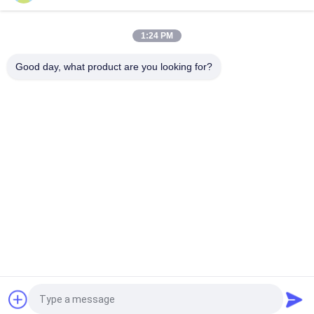
লাইন মার্কার স্প্রে পেইন্ট টলিউন ফ্রি এবং সিএফসি হাইলাইটিং এবং মার্কিং আউট এলাকার
জন্য বিনামূল্যে
1:24 PM
লাইন চিহ্নিতকরণ পেইন্ট নির্মাণ ক্ষেত্র / পার্কিং ক্ষেত্র / ক্রীড়া ক্ষেত্র / গুদাম ব্যবহার
Good day, what product are you looking for?
সব
অ্যারোসল স্প্রে পেইন্ট
স্প্রে পেইন্ট চিহ্নিত
গ্রাফিতি স্প্রে পেইন্ট
মোটরগাড়ি স্প্রে ক্লিনার
গাড়ী কেয়ার স্প্রে
স্প্রে চর্বি লাগানো লুব্রিকেন্ট
অ্যারোসল ইলেকট্রনিক্স 
হোম অ্যারোসল
ক্লিনার
উদ্ধৃতির জন্য আবেদন