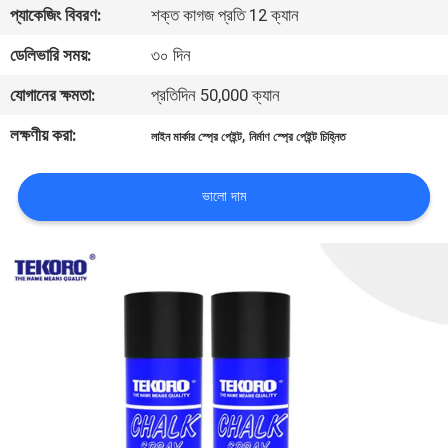
প্যাকেজিং বিবরণ:
শক্ত কাগজ প্রতি 12 ক্যান
নিয়ন্ত্রণ
ডেলিভারি সময়:
৩০ দিন
আমাদের
যোগানের ক্ষমতা:
প্রতিদিন 50,000 ক্যান
সাথে
লক্ষণীয় করা:
,
লাইন মার্কার স্প্রে পেইন্ট
নির্মাণ স্প্রে পেইন্ট চিহ্নিত
যোগাযোগ
করুন
ভালো দাম
খবর
একটি
উদ্ধৃতি
অনুরোধ
করুন