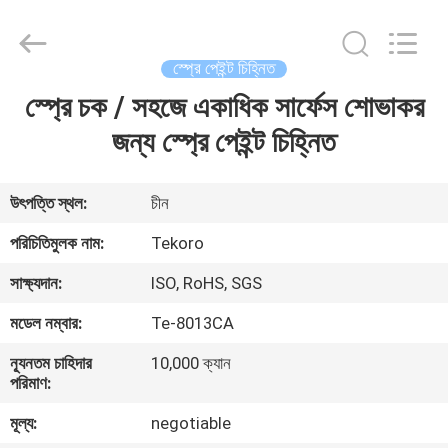
CAR
CARE
INDUSTRY
CO.,
LTD..
স্প্রে পেইন্ট চিহ্নিত
All
Rights
স্প্রে চক / সহজে একাধিক সার্ফেস শোভাকর
বাড়ি
Reserved.
জন্য স্প্রে পেইন্ট চিহ্নিত
পণ্য
উৎপত্তি স্থল:
চীন
আমাদের
পরিচিতিমুলক নাম:
Tekoro
সম্পর্কে
সাক্ষ্যদান:
ISO, RoHS, SGS
মডেল নম্বার:
Te-8013CA
কারখানা
ন্যূনতম চাহিদার
10,000 ক্যান
পরিদর্শন
পরিমাণ:
মূল্য:
negotiable
গুণমান