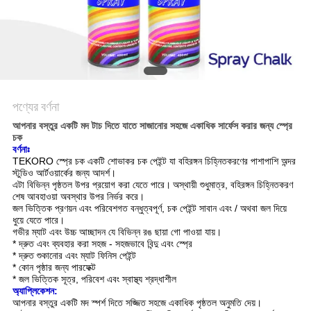
সাইট
ম্যাপ
গোপনীয়তা
পণ্যের বর্ণনা
নীতি
আপনার বস্তুর একটি মদ টাচ দিতে যাতে সাজানোর সহজে একাধিক সার্ফেস করার জন্য স্প্রে
চক
বর্ণনাঃ
TEKORO স্প্রে চক একটি শোভাকর চক পেইন্ট যা বহিরঙ্গন চিহ্নিতকরণের পাশাপাশি অন্দর
স্টুডিও আর্টওয়ার্কের জন্য আদর্শ।
এটা বিভিন্ন পৃষ্ঠতল উপর প্রয়োগ করা যেতে পারে।
অস্থায়ী শুধুমাত্র, বহিরঙ্গন চিহ্নিতকরণ
শেষ আবহাওয়া অবস্থার উপর নির্ভর করে।
জল ভিত্তিক প্রণয়ন এবং পরিবেশগত বন্ধুত্বপূর্ণ, চক পেইন্ট সাবান এবং / অথবা জল দিয়ে
ধুয়ে যেতে পারে।
গভীর ম্যাট এবং উচ্চ আচ্ছাদন যে বিভিন্ন রঙ ছায়া গো পাওয়া যায়।
* দ্রুত এবং ব্যবহার করা সহজ - সহজভাবে বিন্দু এবং স্প্রে
* দ্রুত শুকানোর এবং ম্যাট ফিনিস পেইন্ট
* কোন পৃষ্ঠার জন্য পারফেক্ট
* জল ভিত্তিক সূত্র, পরিবেশ এবং স্বাস্থ্য শ্রদ্ধাশীল
অ্যাপ্লিকেশন:
আপনার বস্তুর একটি মদ স্পর্শ দিতে সজ্জিত সহজে একাধিক পৃষ্ঠতল অনুমতি দেয়।