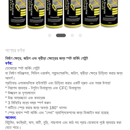
সাইট
ম্যাপ
গোপনীয়তা
নীতি
পণ্যের বর্ণনা
নির্মাণ ক্ষেত্র, জরিপ এবং ক্রীড়া ক্ষেত্রের জন্য স্পট মার্কিং পেইন্ট
বর্ণনা:
তেকোরো স্পট মার্কিং পেইন্ট
যা নির্মাণ পরিকল্পনা, সিভিল ওয়ার্কস, ল্যান্ডস্কেপিং, জরিপ, ক্রীড়া ক্ষেত্র চিহ্নিত করার জন্য
আদর্শ।
প্রতিবার এলাকাগুলিকে হাইলাইট এবং চিহ্নিত করার একটি দ্রুত এবং সহজ উপায়!
* নিরাপদ ব্যবহার - টলুইন বিনামূল্যে এবং CFC বিনামূল্যে
* উজ্জ্বল রং দৃশ্যমানতা
* উচ্চ অস্বচ্ছতা এবং কভারেজ
* 3 মিনিটের মধ্যে শুষ্ক স্পর্শ করুন
* মাটিতে স্প্রে করার জন্য অনন্য 180° ভালভ
* স্প্রে ক্যাপ স্পট মার্কিং এবং "লেখা" অ্যাপ্লিকেশনের জন্য ডিজাইন করা হয়েছে
আবেদন:
বিটুমিন, কংক্রিট, ঘাস, মাটি, নুড়ি, গাছপালা এবং কাঠ সহ প্রায় যেকোনো পৃষ্ঠে ব্যবহার করা
যেতে পারে।