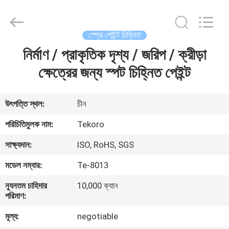
CAR
CARE
INDUSTRY
CO.,
LTD..
স্প্রে পেইন্ট চিহ্নিত
All
Rights
নির্মাণ / প্রাকৃতিক দৃশ্য / জরিপ / ক্রীড়া
বাড়ি
Reserved.
ক্ষেত্রের জন্য স্পট চিহ্নিত পেইন্ট
পণ্য
উৎপত্তি স্থল:
চীন
আমাদের
পরিচিতিমুলক নাম:
Tekoro
সম্পর্কে
সাক্ষ্যদান:
ISO, RoHS, SGS
মডেল নম্বার:
Te-8013
কারখানা
ন্যূনতম চাহিদার
10,000 ক্যান
পরিদর্শন
পরিমাণ:
মূল্য:
negotiable
গুণমান