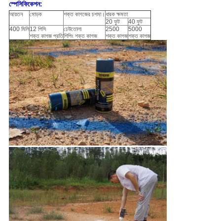
স্পেসিফিকেশন:
আয়তন
মোড়ক
শক্ত কাগজের চশমা।
ধারক ক্ষমতা
20 ফুট
40 ফুট
400 মিলি
12 পিসি
ঢেউতোলা
2500
5000
শক্ত কাগজ প্রতি
শিপিং শক্ত কাগজ
শক্ত কাগজ
শক্ত কাগজ