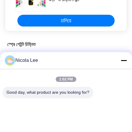
চালিয়ে
স্প্রে পেইন্ট চিহ্নিত
নির্মাণ / প্রাকৃতিক দৃশ্য / জরিপ / ক্রীড়া ক্ষেত্রের জন্য স্পট চিহ্নিত পেইন্ট
Nicola Lee
লাইন মার্কার স্প্রে পেইন্ট টলিউন ফ্রি এবং সিএফসি হাইলাইটিং এবং মার্কিং আউট এলাকার
জন্য বিনামূল্যে
1:02 PM
লাইন চিহ্নিতকরণ পেইন্ট নির্মাণ ক্ষেত্র / পার্কিং ক্ষেত্র / ক্রীড়া ক্ষেত্র / গুদাম ব্যবহার
Good day, what product are you looking for?
সব
অ্যারোসল স্প্রে পেইন্ট
স্প্রে পেইন্ট চিহ্নিত