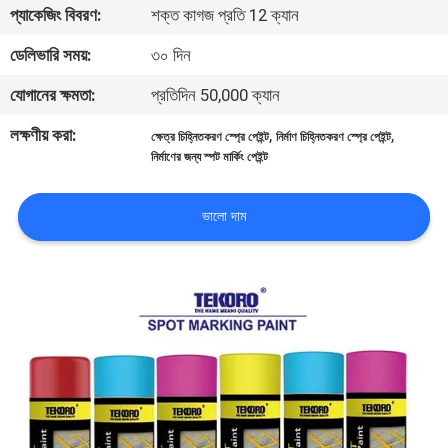
প্যাকেজিং বিবরণ:
শক্ত কাগজ প্রতি 12 ক্যান
নিয়ন্ত্রণ
ডেলিভারি সময়:
৩০ দিন
আমাদের
যোগানের ক্ষমতা:
প্রতিদিন 50,000 ক্যান
সাথে
লক্ষণীয় করা:
,
,
ক্ষেত্র চিহ্নিতকরণ স্প্রে পেইন্ট
নির্মাণ চিহ্নিতকরণ স্প্রে পেইন্ট
যোগাযোগ
নির্মাণের জন্য স্পট মার্কিং পেইন্ট
করুন
ভালো দাম
খবর
একটি
উদ্ধৃতি
অনুরোধ
করুন