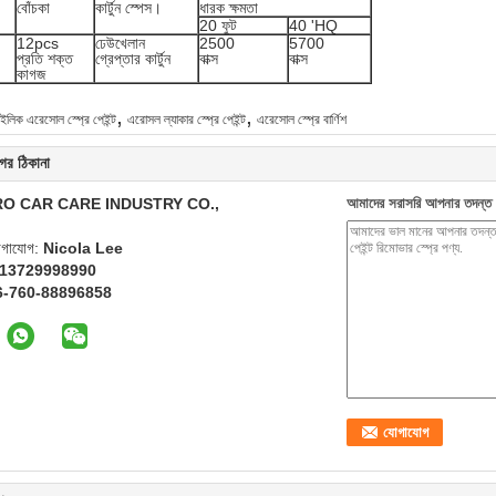
বোঁচকা
কার্টুন স্পেস।
ধারক ক্ষমতা
20 ফুট
40 'HQ
12pcs
ঢেউখেলান
2500
5700
প্রতি শক্ত
গ্রেপ্তার কার্টুন
বাক্স
বাক্স
কাগজ
,
,
ইলিক এরেসোল স্প্রে পেইন্ট
এরোসল ল্যাকার স্প্রে পেইন্ট
এরেসোল স্প্রে বার্ণিশ
ের ঠিকানা
O CAR CARE INDUSTRY CO.,
আমাদের সরাসরি আপনার তদন্ত 
যোগাযোগ:
Nicola Lee
 13729998990
6-760-88896858