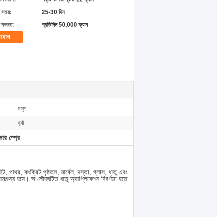
 সময়:
25-30 দিন
ক্ষমতা:
প্রতিদিন 50,000 ক্যান
াযোগ
মসৃণ
হ্যাঁ
ভার স্প্রে
ইট, পাথর, কংক্রিট পৃষ্ঠতল, মার্বেল, দস্তা, গ্লাস, ধাতু এবং
মঞ্জস্য হয়ে।
অ লৌহঘটিত ধাতু অ্যাপ্লিকেশন বিবর্ণতা হতে