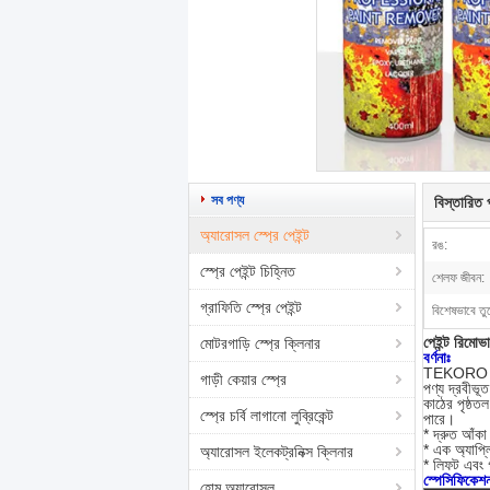
সব পণ্য
বিস্তারিত প
অ্যারোসল স্প্রে পেইন্ট
রঙ:
স্প্রে পেইন্ট চিহ্নিত
শেলফ জীবন:
গ্রাফিতি স্প্রে পেইন্ট
বিশেষভাবে তু
পেইন্ট রিমোভার
মোটরগাড়ি স্প্রে ক্লিনার
বর্ণনাঃ
TEKORO পে
গাড়ী কেয়ার স্প্রে
পণ্য দ্রবীভূ
কাঠের পৃষ্ঠত
স্প্রে চর্বি লাগানো লুব্রিকেন্ট
পারে।
* দ্রুত আঁকা
* এক অ্যাপ্
অ্যারোসল ইলেকট্রনিক্স ক্লিনার
* লিফট এবং গ
স্পেসিফিকেশ
হোম অ্যারোসল