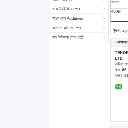
আয়তন
জারা ইনহিবিটার স্প্রে
400ml
ইঞ্জিন তেল Additives
আঠালো আঠালো স্প্রে
ট্যাগ:
এক্রা
জল ভিত্তিক স্প্রে পেইন্ট
যোগাযোগ
TEKOR
LTD.
ব্যক্তি 
টেল:
86
ফ্যাক্স:
8