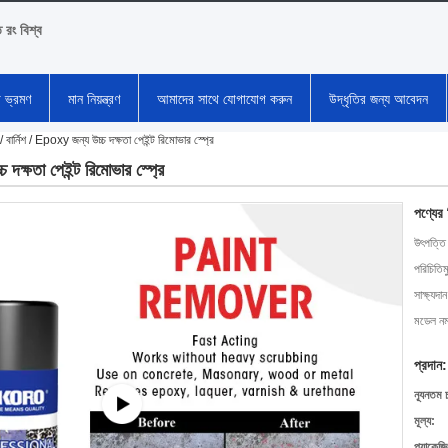
ি রং বিশ্ব
া ভ্রমণ
মান নিয়ন্ত্রণ
আমাদের সাথে যোগাযোগ করুন
উদ্ধৃতির জন্য আবেদন
ট / বার্নিশ / Epoxy জন্য উচ্চ দক্ষতা পেইন্ট রিমোভার স্প্রে
চ দক্ষতা পেইন্ট রিমোভার স্প্রে
পণ্যের
উৎপত্তি
পরিচিতিম
সাক্ষ্যদান
মডেল নম্
প্রদান:
ন্যূনতম 
মূল্য:
প্যাকেজি