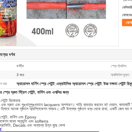
ডেলিভারি
যোগানের 
যোগ
ণ্যের বর্ণনা
বর্ণহীন
স্প্রে স্ট্যাটাস:
3 বছর
অ্যাসিটোন মুক্ত:
অ্যারোসল বার্ণিশ স্প্রে পেইন্ট
এক্রাইলিক অ্যারোসল স্প্রে পেইন্ট
উচ্চ দক্ষতা পেইন্ট রিমু
লে ধরা:
,
,
 স্প্রে দ্রুত স্ট্রিপ পেইন্ট, বার্নিশ এবং এপক্সির জন্য
ইন্ট রিমোভার
ত এবং দ্রুত এবং পুঙ্খানুপুঙ্খভাবে lacquers অপসারণ।
গাড়ি ব্যবহার করবেন না!
দেয়াল, কাদামাটি 
ল হিসাবে অনেক পৃষ্ঠতল অ্যাপ্লিকেশন সম্ভব।
এটি উল্লম্ব পৃষ্ঠতল বন্ধ থেকে রাখা, একটি জেল মত সা
 পেইন্ট, বার্নিশ এবং Epoxy
লিকেশন মধ্যে অনুভূতি এবং softens
্রাফিতি, Decals এবং অন্যান্য চিহ্ন মুছে ফেলা
ন: