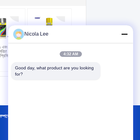
Nicola Lee
এবং চাকা
প্রিমিয়াম গোল্ড স্প্রে পেইন্ট /
মরিচা
এ অ্যারোসল স্প্রে পেইন্ট
4:32 AM
্রিমিয়াম ক্রোম
ক্রাফ্ট বা হোম শোভাকর
প্রকল্প ব্যবহার করুন
Good day, what product are you looking 
for?
্পর্কে
কারখানা ভ্রমণ
পরিচিতি
সাইট ম্যাপ