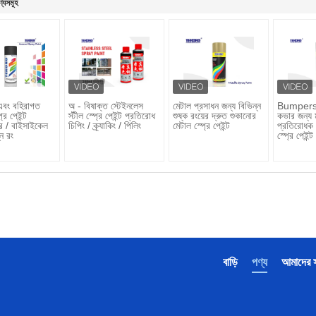
ণ্যসমূহ
এবং বহিরাগত
অ - বিষাক্ত স্টেইনলেস
মেটাল প্রসাধন জন্য বিভিন্ন
Bumpers 
রে পেইন্ট
স্টীল স্প্রে পেইন্ট প্রতিরোধ
শুষ্ক রংয়ের দ্রুত শুকানোর
কভার জন্য 
 / বাইসাইকেল
চিপিং / ক্র্যাকিং / পিলিং
মেটাল স্প্রে পেইন্ট
প্রতিরোধক প
্ন রং
স্প্রে পেইন্ট
বাড়ি
পণ্য
আমাদের সম