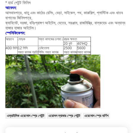
* হার্ড পেইন্ট ফিনিস
আবেদন:
আসবাবপত্র, ধাতু এবং কাঠের রেলিং, বেড়া, সাইকেল, শখ, কারুশিল্প, প্লাস্টিক এবং ধাতব
বাগানের জিনিসপত্র,
ক্যাবিনেট, দরজা, বহিঃপ্রাঙ্গণ আইটেম, বেতের, সরঞ্জাম, রাজমিস্ত্রি, বাল্কহেড এবং অন্যান্য
হাজার হাজার আইটেম।
স্পেসিফিকেশন:
আয়তন
মোড়ক
শক্ত কাগজের চশমা।
ধারক ক্ষমতা
20 ফুট
40'HQ
400 মিলি
12 পিসি
ঢেউতোলা
2500
5600
শক্ত কাগজ প্রতি
শিপিং শক্ত কাগজ
শক্ত কাগজ
শক্ত কাগজ
এক্রাইলিক এরেসোল স্প্রে পেইন্ট
এরোসল ল্যাকার স্প্রে পেইন্ট
এরেসোল স্প্রে বার্ণিশ