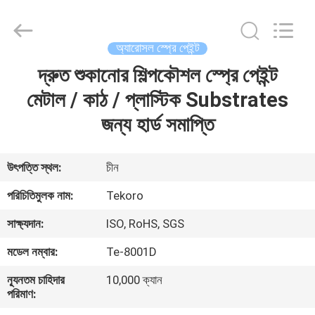
CAR
CARE
INDUSTRY
CO.,
LTD..
অ্যারোসল স্প্রে পেইন্ট
All
Rights
দ্রুত শুকানোর শিল্পকৌশল স্প্রে পেইন্ট
বাড়ি
Reserved.
মেটাল / কাঠ / প্লাস্টিক Substrates
পণ্য
জন্য হার্ড সমাপ্তি
আমাদের
উৎপত্তি স্থল:
চীন
সম্পর্কে
পরিচিতিমুলক নাম:
Tekoro
সাক্ষ্যদান:
ISO, RoHS, SGS
কারখানা
মডেল নম্বার:
Te-8001D
পরিদর্শন
ন্যূনতম চাহিদার
10,000 ক্যান
পরিমাণ:
গুণমান