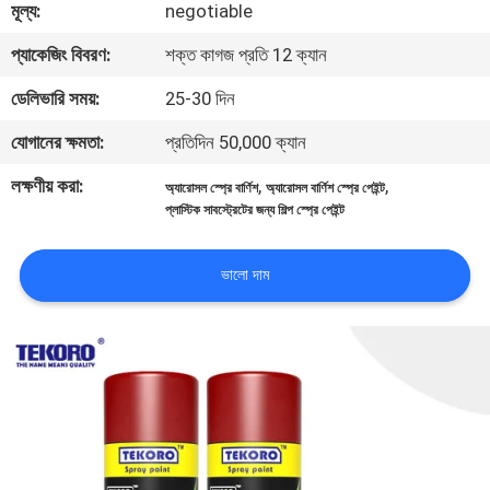
মূল্য:
negotiable
নিয়ন্ত্রণ
প্যাকেজিং বিবরণ:
শক্ত কাগজ প্রতি 12 ক্যান
আমাদের
ডেলিভারি সময়:
25-30 দিন
সাথে
যোগানের ক্ষমতা:
প্রতিদিন 50,000 ক্যান
যোগাযোগ
লক্ষণীয় করা:
,
,
অ্যারোসল স্প্রে বার্ণিশ
অ্যারোসল বার্ণিশ স্প্রে পেইন্ট
করুন
প্লাস্টিক সাবস্ট্রেটের জন্য শিল্প স্প্রে পেইন্ট
খবর
ভালো দাম
একটি
উদ্ধৃতি
অনুরোধ
করুন