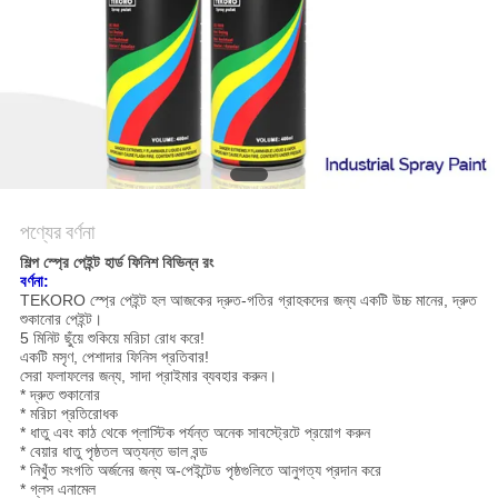
সাইট
ম্যাপ
গোপনীয়তা
নীতি
পণ্যের বর্ণনা
শিল্প স্প্রে পেইন্ট হার্ড ফিনিশ বিভিন্ন রং
বর্ণনা:
TEKORO স্প্রে পেইন্ট হল আজকের দ্রুত-গতির গ্রাহকদের জন্য একটি উচ্চ মানের, দ্রুত
শুকানোর পেইন্ট।
5 মিনিট ছুঁয়ে শুকিয়ে মরিচা রোধ করে!
একটি মসৃণ, পেশাদার ফিনিস প্রতিবার!
সেরা ফলাফলের জন্য, সাদা প্রাইমার ব্যবহার করুন।
* দ্রুত শুকানোর
* মরিচা প্রতিরোধক
* ধাতু এবং কাঠ থেকে প্লাস্টিক পর্যন্ত অনেক সাবস্ট্রেটে প্রয়োগ করুন
* বেয়ার ধাতু পৃষ্ঠতল অত্যন্ত ভাল বন্ড
* নিখুঁত সংগতি অর্জনের জন্য অ-পেইন্টেড পৃষ্ঠগুলিতে আনুগত্য প্রদান করে
* গ্লস এনামেল