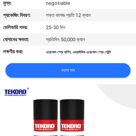
মূল্য:
negotiable
নিয়ন্ত্রণ
প্যাকেজিং বিবরণ:
শক্ত কাগজ প্রতি 12 ক্যান
আমাদের
ডেলিভারি সময়:
25-30 দিন
সাথে
যোগানের ক্ষমতা:
প্রতিদিন 50,000 ক্যান
যোগাযোগ
লক্ষণীয় করা:
,
এরেসোল স্প্রে বার্ণিশ
এক্রাইলিক এরেসোল স্প্রে পেইন্ট
করুন
ভালো দাম
খবর
একটি
উদ্ধৃতি
অনুরোধ
করুন