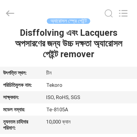
CAR
CARE
INDUSTRY
CO.,
LTD..
অ্যারোসল স্প্রে পেইন্ট
All
Rights
Disffolving এবং Lacquers
বাড়ি
Reserved.
অপসারণের জন্য উচ্চ দক্ষতা অ্যারোসল
পণ্য
পেইন্ট remover
আমাদের
উৎপত্তি স্থল:
চীন
সম্পর্কে
পরিচিতিমুলক নাম:
Tekoro
সাক্ষ্যদান:
ISO, RoHS, SGS
কারখানা
মডেল নম্বার:
Te-8105A
পরিদর্শন
ন্যূনতম চাহিদার
10,000 ক্যান
পরিমাণ:
গুণমান