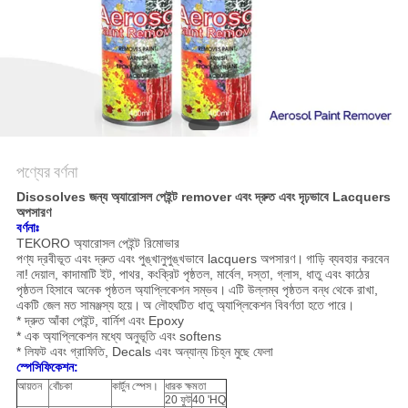
সাইট
ম্যাপ
গোপনীয়তা
নীতি
পণ্যের বর্ণনা
Disosolves জন্য অ্যারোসল পেইন্ট remover এবং দ্রুত এবং দৃঢ়ভাবে Lacquers
অপসারণ
বর্ণনাঃ
TEKORO অ্যারোসল পেইন্ট রিমোভার
পণ্য দ্রবীভূত এবং দ্রুত এবং পুঙ্খানুপুঙ্খভাবে lacquers অপসারণ।
গাড়ি ব্যবহার করবেন
না!
দেয়াল, কাদামাটি ইট, পাথর, কংক্রিট পৃষ্ঠতল, মার্বেল, দস্তা, গ্লাস, ধাতু এবং কাঠের
পৃষ্ঠতল হিসাবে অনেক পৃষ্ঠতল অ্যাপ্লিকেশন সম্ভব।
এটি উল্লম্ব পৃষ্ঠতল বন্ধ থেকে রাখা,
একটি জেল মত সামঞ্জস্য হয়ে।
অ লৌহঘটিত ধাতু অ্যাপ্লিকেশন বিবর্ণতা হতে পারে।
* দ্রুত আঁকা পেইন্ট, বার্নিশ এবং Epoxy
* এক অ্যাপ্লিকেশন মধ্যে অনুভূতি এবং softens
* লিফট এবং গ্রাফিতি, Decals এবং অন্যান্য চিহ্ন মুছে ফেলা
স্পেসিফিকেশন:
আয়তন
বোঁচকা
কার্টুন স্পেস।
ধারক ক্ষমতা
20 ফুট
40 'HQ