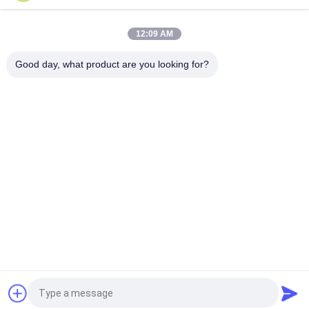
সমস্ত ফুয়েল সিস্টেম উপাদান জন্য কার্যকর মোটরগাড়ি কার্বুরেটর এবং চক ক্লিনার
12:09 AM
গ্রীস / তেল / ময়লা অপসারণের জন্য ভারী দায়িত্ব এয়ারসোল ডিগ্রিজার, স্বয়ংচালিত স্প্রে
ক্লিনার
Good day, what product are you looking for?
সব
অ্যারোসল স্প্রে পেইন্ট
স্প্রে পেইন্ট চিহ্নিত
গ্রাফিতি স্প্রে পেইন্ট
মোটরগাড়ি স্প্রে ক্লিনার
গাড়ী কেয়ার স্প্রে
স্প্রে চর্বি লাগানো লুব্রিকেন্ট
অ্যারোসল ইলেকট্রনিক্স 
হোম অ্যারোসল
ক্লিনার
উদ্ধৃতির জন্য আবেদন