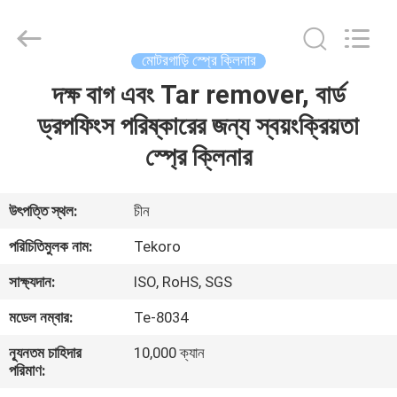
CAR
CARE
INDUSTRY
CO.,
LTD..
মোটরগাড়ি স্প্রে ক্লিনার
All
Rights
দক্ষ বাগ এবং Tar remover, বার্ড
বাড়ি
Reserved.
ড্রপফিংস পরিষ্কারের জন্য স্বয়ংক্রিয়তা
পণ্য
স্প্রে ক্লিনার
আমাদের
উৎপত্তি স্থল:
চীন
সম্পর্কে
পরিচিতিমুলক নাম:
Tekoro
সাক্ষ্যদান:
ISO, RoHS, SGS
কারখানা
মডেল নম্বার:
Te-8034
পরিদর্শন
ন্যূনতম চাহিদার
10,000 ক্যান
পরিমাণ:
গুণমান