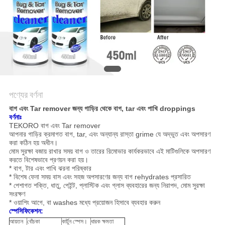
সাইট
ম্যাপ
গোপনীয়তা
নীতি
পণ্যের বর্ণনা
বাগ এবং Tar remover জন্য গাড়ির থেকে বাগ, tar এবং পাখি droppings
বর্ণনাঃ
TEKORO বাগ এবং Tar remover
আপনার গাড়ির ক্রমাগত বাগ, tar, এবং অন্যান্য রাস্তা grime যে অদ্ভুত এবং অপসারণ
করা কঠিন হয় অধীন।
মোম সুরক্ষা বজায় রাখার সময় বাগ ও তারের রিমোভার কার্যকরভাবে এই মাটিগুলিকে অপসারণ
করতে বিশেষভাবে প্রণয়ন করা হয়।
* বাগ, টার এবং পাখি ঝরনা পরিষ্কার
* বিশেষ ফেনা সময় বাস এবং সহজ অপসারণের জন্য বাগ rehydrates প্রসারিত
* পেশাগত শক্তি, ধাতু, পেইন্ট, প্লাস্টিক এবং গ্লাস ব্যবহারের জন্য নিরাপদ, মোম সুরক্ষা
সংরক্ষণ
* ওয়াশিং আগে, বা washes মধ্যে প্রয়োজন হিসাবে ব্যবহার করুন
স্পেসিফিকেশন:
আয়তন
বোঁচকা
কার্টুন স্পেস।
ধারক ক্ষমতা