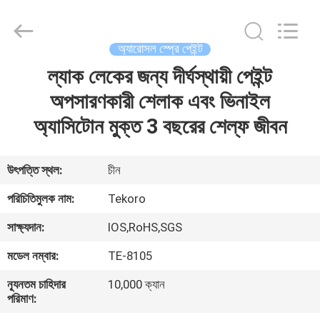
CAR
CARE
INDUSTRY
CO.,
LTD..
অ্যারোসল স্প্রে পেইন্ট
All
Rights
ল্যাক লেকের জন্য দীর্ঘস্থায়ী পেইন্ট
বাড়ি
Reserved.
অপসারণকারী শেলাক এবং ভিনাইল
পণ্য
অ্যাসিটোন মুক্ত 3 বছরের শেল্ফ জীবন
আমাদের
উৎপত্তি স্থল:
চীন
সম্পর্কে
পরিচিতিমুলক নাম:
Tekoro
সাক্ষ্যদান:
IOS,RoHS,SGS
কারখানা
মডেল নম্বার:
TE-8105
পরিদর্শন
ন্যূনতম চাহিদার
10,000 ক্যান
পরিমাণ:
গুণমান