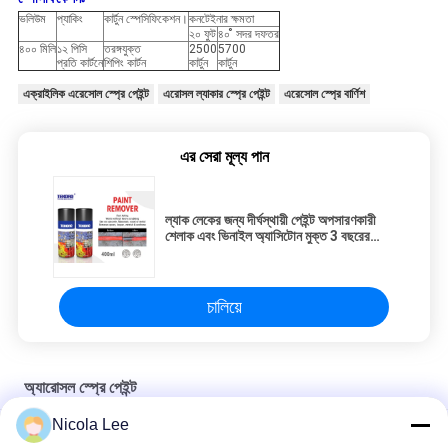
ভলিউম
প্যাকিং
কার্টুন স্পেসিফিকেশন।
কনটেইনার ক্ষমতা
২০ ফুট
৪০ ̊ সদর দফতর
৪০০ মিলি
১২ পিসি
তরঙ্গযুক্ত
2500
5700
প্রতি কার্টনে
শিপিং কার্টন
কার্টুন
কার্টুন
এক্রাইলিক এরেসোল স্প্রে পেইন্ট
এরোসল ল্যাকার স্প্রে পেইন্ট
এরেসোল স্প্রে বার্ণিশ
এর সেরা মূল্য পান
ল্যাক লেকের জন্য দীর্ঘস্থায়ী পেইন্ট অপসারণকারী
শেলাক এবং ভিনাইল অ্যাসিটোন মুক্ত 3 বছরের
শেল্ফ জীবন
চালিয়ে
অ্যারোসল স্প্রে পেইন্ট
Nicola Lee
অভ্যন্তর এবং বহিরাগত এনামেল স্প্রে পেইন্ট আসবাবপত্র / বাইসাইকেল জন্য বিভিন্ন রং