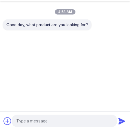
অ - বিষাক্ত স্টেইনলেস স্টীল স্প্রে পেইন্ট প্রতিরোধ চিপিং / ক্র্যাকিং / পিলিং
4:58 AM
মেটাল প্রসাধন জন্য বিভিন্ন শুষ্ক রংয়ের দ্রুত শুকানোর মেটাল স্প্রে পেইন্ট
Good day, what product are you looking for?
সব
অ্যারোসল স্প্রে পেইন্ট
স্প্রে পেইন্ট চিহ্নিত
গ্রাফিতি স্প্রে পেইন্ট
মোটরগাড়ি স্প্রে ক্লিনার
গাড়ী কেয়ার স্প্রে
স্প্রে চর্বি লাগানো লুব্রিকেন্ট
অ্যারোসল ইলেকট্রনিক্স 
হোম অ্যারোসল
ক্লিনার
উদ্ধৃতির জন্য আবেদন