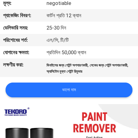
মূল্য:
negotiable
নিয়ন্ত্রণ
প্যাকেজিং বিবরণ:
কার্টন প্রতি 12 ক্যান
আমাদের
ডেলিভারি সময়:
25-30 দিন
সাথে
পরিশোধের শর্ত:
এল/সি, টি/টি
যোগাযোগ
যোগানের ক্ষমতা:
প্রতিদিন 50,000 ক্যান
করুন
লক্ষণীয় করা:
,
,
ভিনাইলের জন্য পেইন্ট অপসারণকারী
লেকের জন্য পেইন্ট অপসারণকারী
অ্যাসিটোন মুক্ত পেইন্ট রিমুভার
খবর
ভালো দাম
একটি
উদ্ধৃতি
অনুরোধ
করুন