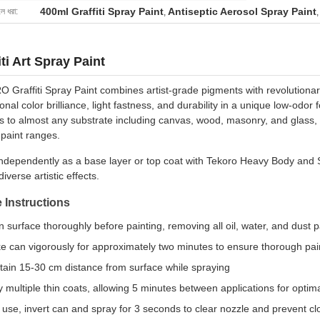
400ml Graffiti Spray Paint
Antiseptic Aerosol Spray Paint
লে ধরা:
,
iti Art Spray Paint
Graffiti Spray Paint combines artist-grade pigments with revolutionar
onal color brilliance, light fastness, and durability in a unique low-odor 
 to almost any substrate including canvas, wood, masonry, and glass, an
paint ranges.
independently as a base layer or top coat with Tekoro Heavy Body and S
diverse artistic effects.
 Instructions
 surface thoroughly before painting, removing all oil, water, and dust p
e can vigorously for approximately two minutes to ensure thorough pai
tain 15-30 cm distance from surface while spraying
 multiple thin coats, allowing 5 minutes between applications for optima
r use, invert can and spray for 3 seconds to clear nozzle and prevent c