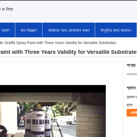
ি রং বিশ্ব
া ভ্রমণ
মান নিয়ন্ত্রণ
আমাদের সাথে যোগাযোগ করুন
উদ্ধৃতির জন্য আবেদন
ic Graffiti Spray Paint with Three Years Validity for Versatile Substrates
aint with Three Years Validity for Versatile Substrate
পণ্যের
সাক্ষ্যদান
প্রদান:
ন্যূনতম 
মূল্য:
যোগ