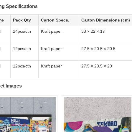
ng Specifications
me
Pack Qty
Carton Specs.
Carton Dimensions (cm)
l
24pcs/ctn
Kraft paper
33 × 22 × 17
l
12pcs/ctn
Kraft paper
27.5 × 20.5 × 20.5
l
12pcs/ctn
Kraft paper
27.5 × 20.5 × 29
ct Images