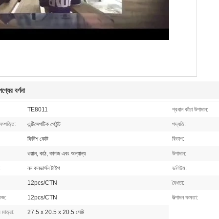
ণ্যের বর্ণনা
TE8011
প্রধান কাঁচা উপাদান:
 সম্পত্তি:
এন্টিসেপটিক পেইন্ট
পদ্ধতি:
ফিনিশ কোট
বিভাগ:
ওয়াল, কাঠ, কাগজ এবং অন্যান্য
উপাদান:
:
নন কনভার্সন টাইপ
ভলিউম:
12pcs/CTN
বৈধতা:
েজ:
12pcs/CTN
উত্পাদন ক্ষমতা:
মাত্রা:
27.5 x 20.5 x 20.5 সেমি