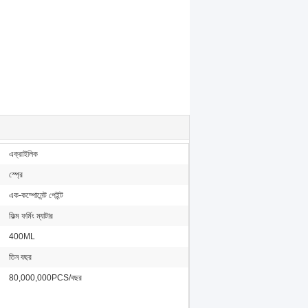
এক্রাইলিক
স্প্রে
এক-কম্পোনেন্ট পেইন্ট
ফিল্ম ফর্মিং ম্যাটার
400ML
তিন বছর
80,000,000PCS/বছর