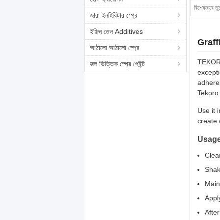
বিশেষভাবে তু
জারা ইনহিবিটার স্প্রে
ইঞ্জিন তেল Additives
Graff
আঠালো আঠালো স্প্রে
TEKORO 
জল ভিত্তিক স্প্রে পেইন্ট
excepti
adheres
Tekoro 
Use it 
create 
Usage
Clean
Shak
Main
Apply
Afte