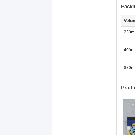
Packi
Volu
250m
400m
650m
Produ