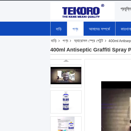
প্রযুক্ত
বাড়ি
পণ্য
আমাদের সম্পর্কে
কারখান
বাড়ি
পণ্য
অ্যারোসল স্প্রে পেইন্ট
400ml Antisept
400ml Antiseptic Graffiti Spray P